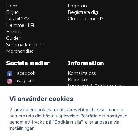
Hem
Logga in
Billjud
Registrera dig
Lastbil 24V
Glömt lösenord?
Hemma HiFi
Bilvård
Guider
Sommarkampanj!
Merchandise
Sociala medier
Information
Facebook
Kontakta oss
Köpvillkor
Instagram
Integritet & Cookiespolicy
TikTok
Retur
Vi använder cookies
Service/Garanti
Felsökningsguider
Vi använder cookies för att vår webbplats skall fungera
Lådritning
och erbjuda dig bästa upplevelse. Bekräfta ditt samtycke
Om oss
genom att trycka på "Godkänn alla", eller anpassa via
inställningar.