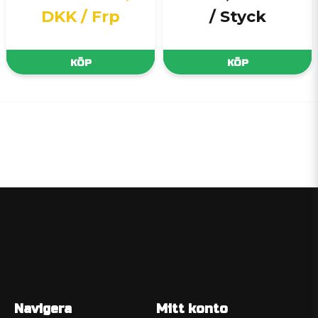
DKK
/ Frp
/ Styck
KÖP
KÖP
Navigera
Mitt konto