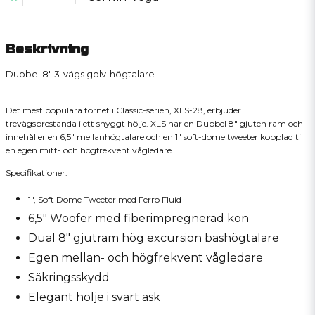
Beskrivning
Dubbel 8" 3-vägs golv-högtalare
Det mest populära tornet i Classic-serien, XLS-28, erbjuder
trevägsprestanda i ett snyggt hölje. XLS har en Dubbel 8" gjuten ram och
innehåller en 6,5" mellanhögtalare och en 1" soft-dome tweeter kopplad till
en egen mitt- och högfrekvent vågledare.
Specifikationer:
1", Soft Dome Tweeter med Ferro Fluid
6,5" Woofer med fiberimpregnerad kon
Dual 8" gjutram hög excursion bashögtalare
Egen mellan- och högfrekvent vågledare
Säkringsskydd
Elegant hölje i svart ask