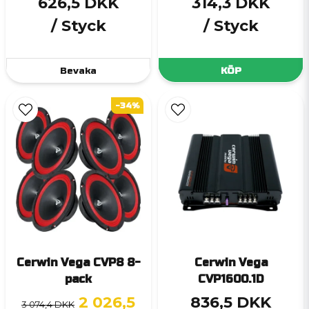
626,5 DKK
314,3 DKK
/ Styck
/ Styck
Bevaka
KÖP
-34%
Cerwin Vega CVP8 8-
Cerwin Vega
pack
CVP1600.1D
2 026,5
836,5 DKK
3 074,4 DKK