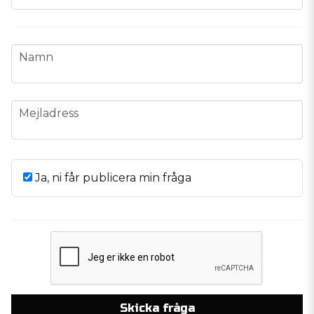
name
Namn
email
Mejladress
Ja, ni får publicera min fråga
Skicka fråga