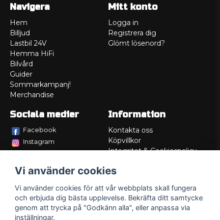
Navigera
Mitt konto
Hem
Logga in
Billjud
Registrera dig
Lastbil 24V
Glömt lösenord?
Hemma HiFi
Bilvård
Guider
Sommarkampanj!
Merchandise
Sociala medier
Information
Facebook
Kontakta oss
Köpvillkor
Instagram
Integritet & Cookiespolicy
TikTok
Retur
Vi använder cookies
Service/Garanti
Felsökningsguider
Vi använder cookies för att vår webbplats skall fungera
Lådritning
och erbjuda dig bästa upplevelse. Bekräfta ditt samtycke
Om oss
genom att trycka på "Godkänn alla", eller anpassa via
inställningar.