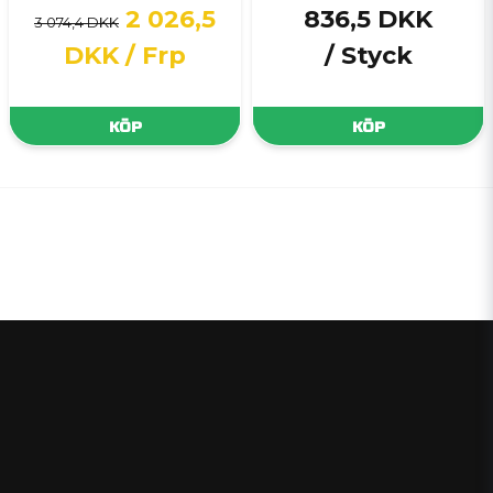
2 026,5
836,5 DKK
3 074,4 DKK
DKK
/ Frp
/ Styck
KÖP
KÖP