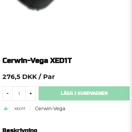
Cerwin-Vega XED1T
276,5 DKK
/ Par
LÄGG I KUNDVAGNEN
-
+
Cerwin-Vega
XED1T
Beskrivning