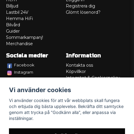
Billjud
Registrera dig
Lastbil 24V
Glömt lösenord?
Hemma HiFi
Bilvård
Guider
Sommarkampanj!
Merchandise
Sociala medier
Information
Facebook
Kontakta oss
Köpvillkor
Instagram
Integritet & Cookiespolicy
TikTok
Retur
Vi använder cookies
Service/Garanti
Felsökningsguider
Vi använder cookies för att vår webbplats skall fungera
Lådritning
och erbjuda dig bästa upplevelse. Bekräfta ditt samtycke
Om oss
genom att trycka på "Godkänn alla", eller anpassa via
inställningar.