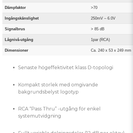
Dämpfaktor
>70
Ingångskänslighet
250mV – 6.0V
Signalbrus
> 85 dB
Lågnivå-utgång
1par (RCA)
Dimensioner
Ca. 240 x 53 x 249 mm
Senaste högeffektivitet klass D-topologi
Kompakt storlek med omgivande
bakgrundsbelyst logotyp
RCA “Pass Thru” -utgång för enkel
systemutvidgning