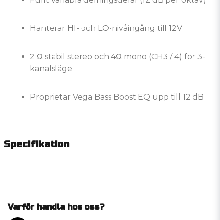
Fullt variabla delningsdelar (12 dB per oktav)
Hanterar HI- och LO-nivåingång till 12V
2 Ω stabil stereo och 4Ω mono (CH3 / 4) för 3-
kanalsläge
Proprietär Vega Bass Boost EQ upp till 12 dB
Specifikation
Varför handla hos oss?