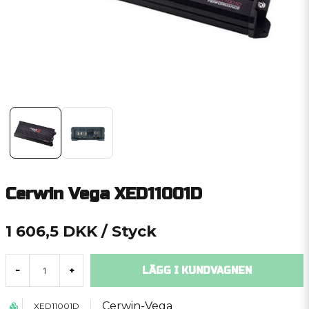
Cerwin Vega XED11001D
1 606,5 DKK
/ Styck
LÄGG I KUNDVAGNEN
-
+
Cerwin-Vega
XED11001D