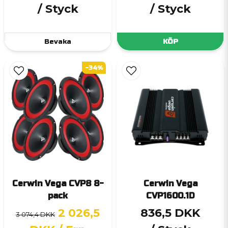
/ Styck
/ Styck
Bevaka
KÖP
-34%
Cerwin Vega CVP8 8-
Cerwin Vega
pack
CVP1600.1D
2 026,5
836,5 DKK
3 074,4 DKK