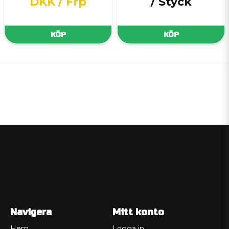
DKK
/ Frp
/ Styck
KÖP
KÖP
Navigera
Mitt konto
Hem
Logga in