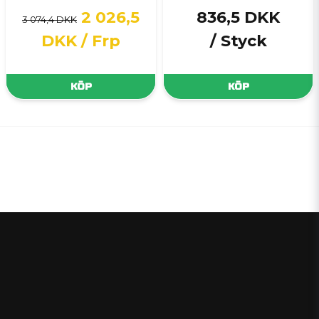
2 026,5
836,5 DKK
3 074,4 DKK
DKK
/ Frp
/ Styck
KÖP
KÖP