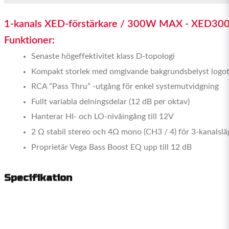
1-kanals XED-förstärkare / 300W MAX - XED30
Funktioner:
Senaste högeffektivitet klass D-topologi
Kompakt storlek med omgivande bakgrundsbelyst logo
RCA “Pass Thru” -utgång för enkel systemutvidgning
Fullt variabla delningsdelar (12 dB per oktav)
Hanterar HI- och LO-nivåingång till 12V
2 Ω stabil stereo och 4Ω mono (CH3 / 4) för 3-kanalslä
Proprietär Vega Bass Boost EQ upp till 12 dB
Specifikation