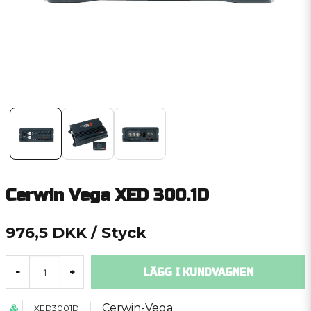
Cerwin Vega XED 300.1D
976,5 DKK
/ Styck
LÄGG I KUNDVAGNEN
-
+
Cerwin-Vega
XED3001D