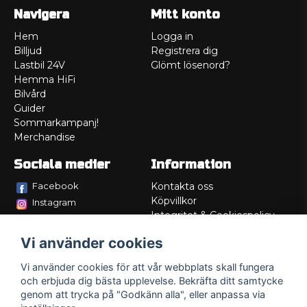
Navigera
Mitt konto
Hem
Logga in
Billjud
Registrera dig
Lastbil 24V
Glömt lösenord?
Hemma HiFi
Bilvård
Guider
Sommarkampanj!
Merchandise
Sociala medier
Information
Facebook
Kontakta oss
Köpvillkor
Instagram
Integritet & Cookiespolicy
TikTok
Retur
Vi använder cookies
Service/Garanti
Felsökningsguider
Vi använder cookies för att vår webbplats skall fungera
Lådritning
och erbjuda dig bästa upplevelse. Bekräfta ditt samtycke
Om oss
genom att trycka på "Godkänn alla", eller anpassa via