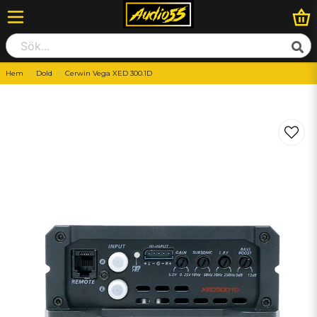
Hem
Dold
Cerwin Vega XED 300.1D