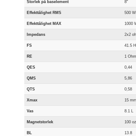
Storlek på baselement
8"
Effekttålighet RMS
500 W
Effekttålighet MAX
1000 
Impedans
2x2 o
FS
41.5 
RE
1 Ohm
QES
0,44
QMS
5,86
QTS
0,58
Xmax
15 m
Vas
8.1 L
Magnetstorlek
100 o
BL
13.8