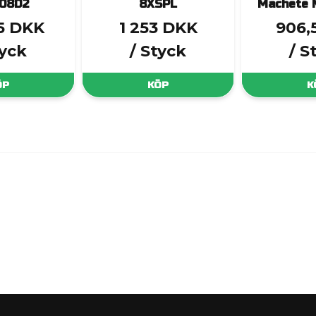
08D2
8XSPL
Machete 
,5 DKK
1 253 DKK
906,
tyck
/ Styck
/ S
ÖP
KÖP
K