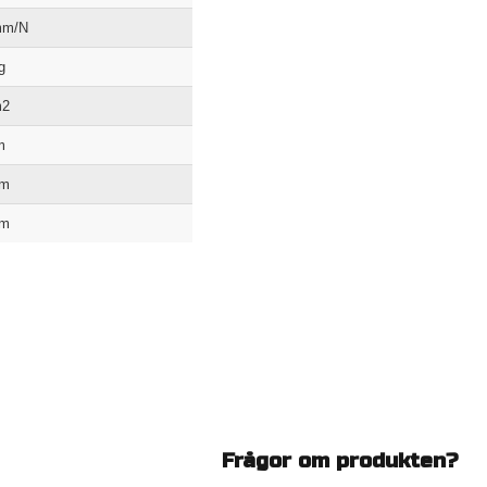
mm/N
g
m2
m
mm
mm
Frågor om produkten?