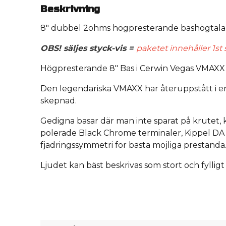
Beskrivning
8" dubbel 2ohms högpresterande bashögtala
OBS! säljes styck-vis =
paketet innehåller 1s
Högpresterande 8" Bas i Cerwin Vegas VMAXX 
Den legendariska VMAXX har återuppstått i en
skepnad.
Gedigna basar där man inte sparat på krutet, kr
polerade Black Chrome terminaler, Kippel D
fjädringssymmetri för bästa möjliga prestanda
Ljudet kan bäst beskrivas som stort och fylligt