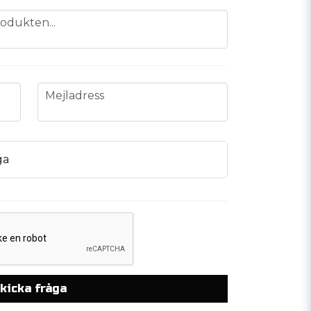
odukten...
email
Mejladress
ga
kicka fråga