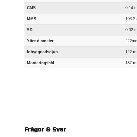
CMS
0.14 
MMS
103.2 
SD
0.02 
Yttre diameter
222m
Inbyggnadsdjup
122 
Monteringshål
187 
Frågor & Svar