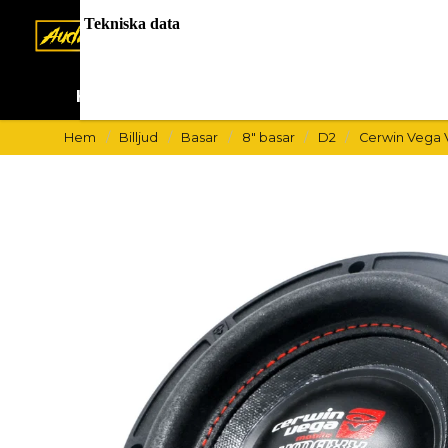
Tekniska data
Hem
Billjud
Lastbil 24V
Hem
Billjud
Basar
8" basar
D2
Cerwin Vega 