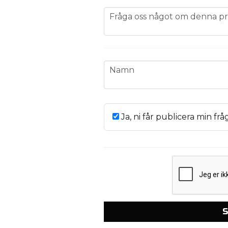
question
Fråga oss något om denna pr
name
Namn
Ja, ni får publicera min frå
S