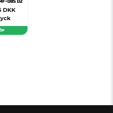
MF-08S D2
5 DKK
tyck
ÖP