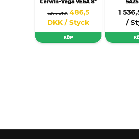
Cerwin-Vega VEGA 8"
SA25
486,5
1 536
626,5 DKK
DKK
/ Styck
/ S
KÖP
K