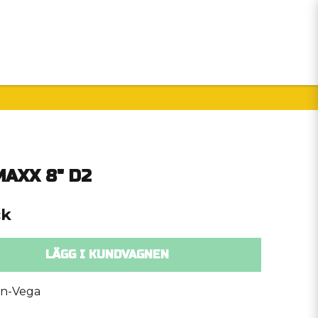
Handla som
Sommarkampanj!
Merchandise
MAXX 8" D2
ck
LÄGG I KUNDVAGNEN
in-Vega