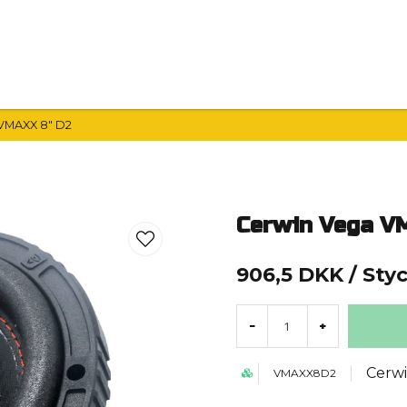
Hemma HiFi
Bilvård
Guider
VMAXX 8" D2
Cerwin Vega V
906,5 DKK
/ Sty
-
+
Cerw
VMAXX8D2