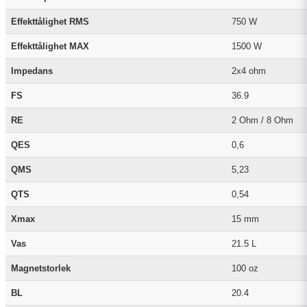
Effekttålighet RMS
750 W
Effekttålighet MAX
1500 W
Impedans
2x4 ohm
FS
36.9
RE
2 Ohm / 8 Ohm
QES
0,6
QMS
5,23
QTS
0,54
Xmax
15 mm
Vas
21.5 L
Magnetstorlek
100 oz
BL
20.4