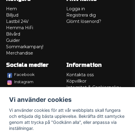
Hem
Logga in
Billjud
Registrera dig
Lastbil 24V
Glömt lösenord?
Hemma HiFi
Bilvård
Guider
Sommarkampanj!
Merchandise
Sociala medier
Information
Facebook
Kontakta oss
Köpvillkor
Instagram
Integritet & Cookiespolicy
TikTok
Retur
Vi använder cookies
Service/Garanti
Felsökningsguider
Vi använder cookies för att vår webbplats skall fungera
Lådritning
och erbjuda dig bästa upplevelse. Bekräfta ditt samtycke
Om oss
genom att trycka på "Godkänn alla", eller anpassa via
inställningar.