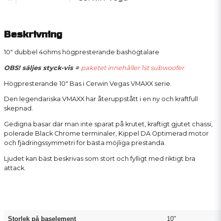
Beskrivning
10" dubbel 4ohms högpresterande bashögtalare
OBS! säljes styck-vis =
paketet innehåller 1st subwoofer
Högpresterande 10" Bas i Cerwin Vegas VMAXX serie.
Den legendariska VMAXX har återuppstått i en ny och kraftfull
skepnad.
Gedigna basar där man inte sparat på krutet, kraftigt gjutet chassi,
polerade Black Chrome terminaler, Kippel DA Optimerad motor
och fjädringssymmetri för bästa möjliga prestanda.
Ljudet kan bäst beskrivas som stort och fylligt med riktigt bra
attack.
Storlek på baselement
10"