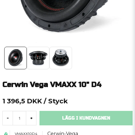
Cerwin Vega VMAXX 10" D4
1 396,5 DKK
/ Styck
LÄGG I KUNDVAGNEN
-
+
Cerwin-Vega
VMAXX10D4