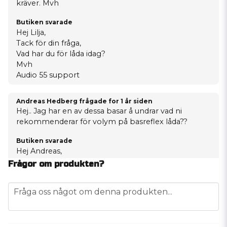
kräver. Mvh
Butiken svarade
Hej Lilja,
Tack för din fråga,
Vad har du för låda idag?
Mvh
Audio 55 support
Andreas Hedberg frågade
for 1 år siden
Hej.. Jag har en av dessa basar å undrar vad ni
rekommenderar för volym på basreflex låda??
Butiken svarade
Hej Andreas,
Tack för din fråga,
Frågor om produkten?
Det finns flera förslag i manualen till basen, vi
rekommenderar att gå på deras förslag.
question
Fråga oss något om denna produkten...
VMAXX Manual 2020 -LAF2
Mvh
Audio 55 support