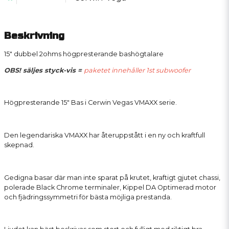
Beskrivning
15" dubbel 2ohms högpresterande bashögtalare
OBS! säljes styck-vis =
paketet innehåller 1st subwoofer
Högpresterande 15" Bas i Cerwin Vegas VMAXX serie.
Den legendariska VMAXX har återuppstått i en ny och kraftfull
skepnad.
Gedigna basar där man inte sparat på krutet, kraftigt gjutet chassi,
polerade Black Chrome terminaler, Kippel DA Optimerad motor
och fjädringssymmetri för bästa möjliga prestanda.