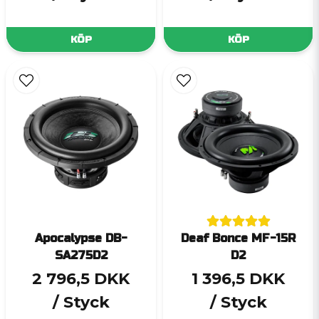
KÖP
KÖP
Apocalypse DB-
Deaf Bonce MF-15R
SA275D2
D2
2 796,5 DKK
1 396,5 DKK
/ Styck
/ Styck