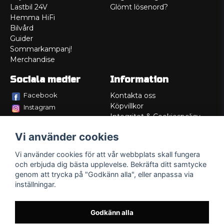
Lastbil 24V
Glömt lösenord?
Hemma HiFi
Bilvård
Guider
Sommarkampanj!
Merchandise
Sociala medier
Information
Facebook
Kontakta oss
Köpvillkor
Instagram
Integritet & Cookiespolicy
TikTok
Retur
Vi använder cookies
Service/Garanti
Felsökningsguider
Vi använder cookies för att vår webbplats skall fungera
Lådritning
och erbjuda dig bästa upplevelse. Bekräfta ditt samtycke
Om oss
genom att trycka på "Godkänn alla", eller anpassa via
inställningar.
Godkänn alla