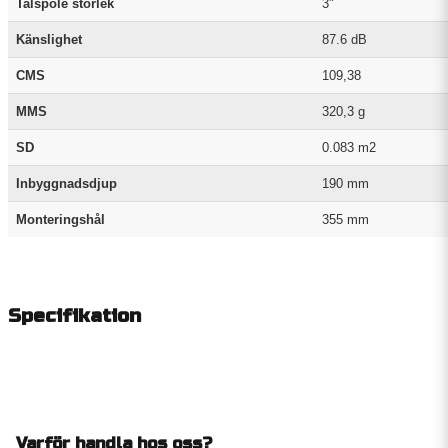
Talspole storlek
3"
Känslighet
87.6 dB
CMS
109,38
MMS
320,3 g
SD
0.083 m2
Inbyggnadsdjup
190 mm
Monteringshål
355 mm
Specifikation
Varför handla hos oss?