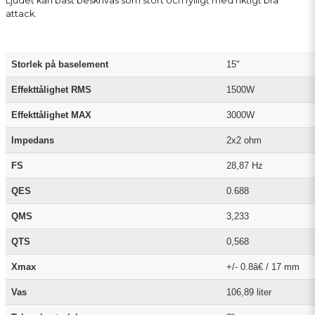
Ljudet kan bäst beskrivas som stort och fylligt med riktigt bra
attack.
Storlek på baselement
15"
Effekttålighet RMS
1500W
Effekttålighet MAX
3000W
Impedans
2x2 ohm
FS
28,87 Hz
QES
0.688
QMS
3,233
QTS
0,568
Xmax
+/- 0.8â€ / 17 mm
Vas
106,89 liter