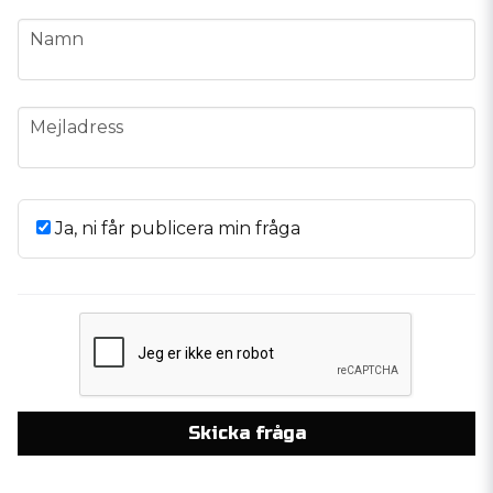
name
Namn
email
Mejladress
Ja, ni får publicera min fråga
Skicka fråga