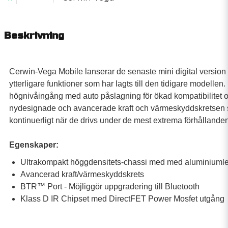
Beskrivning
Cerwin-Vega Mobile lanserar de senaste mini digital versio
ytterligare funktioner som har lagts till den tidigare modellen
högnivåingång med auto påslagning för ökad kompatibilitet
nydesignade och avancerade kraft och värmeskyddskretsen sä
kontinuerligt när de drivs under de mest extrema förhålland
Egenskaper:
Ultrakompakt höggdensitets-chassi med med aluminiuml
Avancerad kraft/värmeskyddskrets
BTR™ Port - Möjliggör uppgradering till Bluetooth
Klass D IR Chipset med DirectFET Power Mosfet utgång