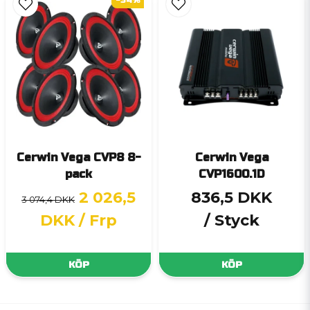
Cerwin Vega CVP8 8-
Cerwin Vega
pack
CVP1600.1D
2 026,5
836,5 DKK
3 074,4 DKK
DKK
/ Frp
/ Styck
KÖP
KÖP