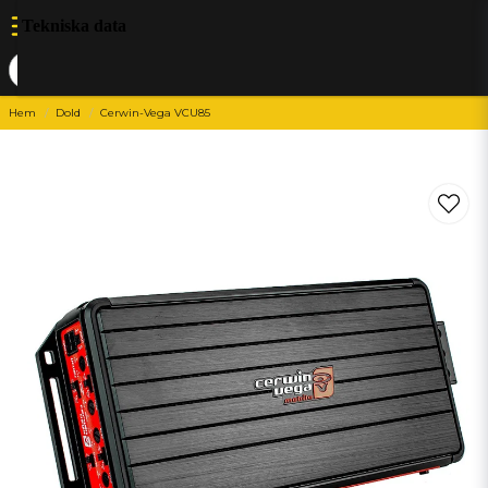
Tekniska data
Hem
Dold
Cerwin-Vega VCU85