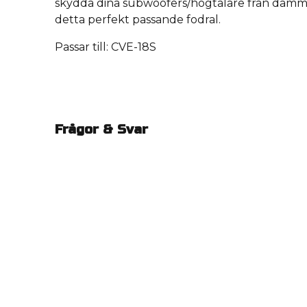
skydda dina subwoofers/högtalare från damm,
detta perfekt passande fodral.
Passar till: CVE-18S
Frågor & Svar