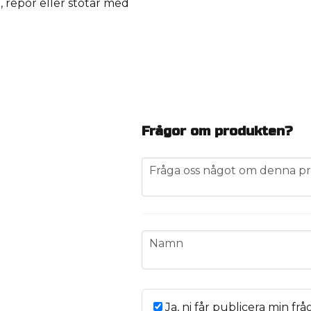
 repor eller stötar med
Frågor om produkten?
question
Fråga oss något om denna pr
name
Namn
Ja, ni får publicera min frå