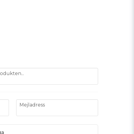
odukten...
email
Mejladress
ga