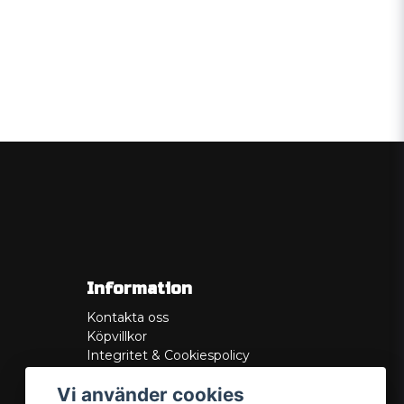
Information
Kontakta oss
Köpvillkor
Integritet & Cookiespolicy
Retur
Vi använder cookies
Service/Garanti