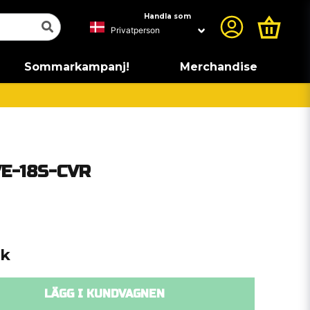
Handla som
Sommarkampanj!
Merchandise
VE-18S-CVR
ck
LÄGG I KUNDVAGNEN