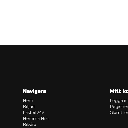
Navigera
Mitt k
Hem
Logga in
Billjud
Registrer
Lastbil 24V
Glömt lö
Hemma HiFi
Bilvård