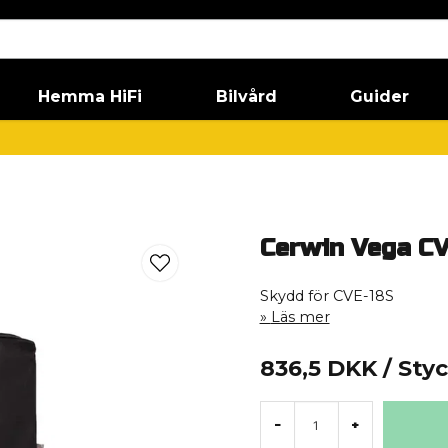
Hemma HiFi
Bilvård
Guider
Cerwin Vega C
Skydd för CVE-18S
Läs mer
836,5 DKK
/ Sty
-
+