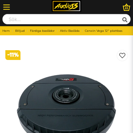
Hem
Billjud
Färdiga baslådor
Aktiv Baslåda
Cerwin Vega 12" plattbas
-
11
%