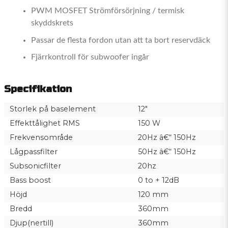
PWM MOSFET Strömförsörjning / termisk
skyddskrets
Passar de flesta fordon utan att ta bort reservdäck
Fjärrkontroll för subwoofer ingår
Specifikation
Storlek på baselement
12"
Effekttålighet RMS
150 W
Frekvensområde
20Hz â€“ 150Hz
Lågpassfilter
50Hz â€“ 150Hz
Subsonicfilter
20hz
Bass boost
0 to + 12dB
Höjd
120 mm
Bredd
360mm
Djup(nertill)
360mm