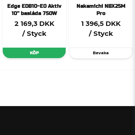
Edge EDB10-E0 Aktiv
Nakamichi NBX25M
10'' baslåda 750W
Pro
2 169,3 DKK
1 396,5 DKK
/ Styck
/ Styck
KÖP
Bevaka