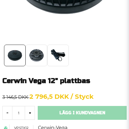
Cerwin Vega 12" plattbas
2 796,5 DKK
/ Styck
3 146,5 DKK
LÄGG I KUNDVAGNEN
-
+
Cerwin-Vega
VPSTX12