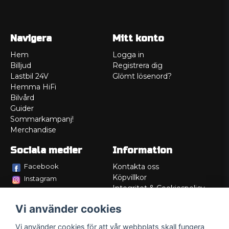
Navigera
Mitt konto
Hem
Logga in
Billjud
Registrera dig
Lastbil 24V
Glömt lösenord?
Hemma HiFi
Bilvård
Guider
Sommarkampanj!
Merchandise
Sociala medier
Information
Facebook
Kontakta oss
Köpvillkor
Instagram
Integritet & Cookiespolicy
TikTok
Retur
Vi använder cookies
Service/Garanti
Felsökningsguider
Vi använder cookies för att vår webbplats skall fungera