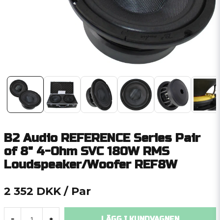
B2 Audio REFERENCE Series Pair
of 8" 4-Ohm SVC 180W RMS
Loudspeaker/Woofer REF8W
2 352 DKK
/ Par
LÄGG I KUNDVAGNEN
-
+