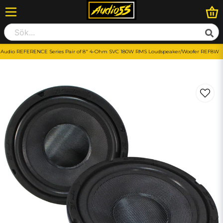
 Audio REFERENCE Series Pair of 8" 4-Ohm SVC 180W RMS Loudspeaker/Woofer REF8W