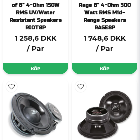
of 8" 4-Ohm 150W
Rage 8" 4-Ohm 300
RMS UV/Water
Watt RMS Mid-
Resistant Speakers
Range Speakers
RIOT8P
RAGE8P
1 258,6 DKK
1 748,6 DKK
/ Par
/ Par
KÖP
KÖP