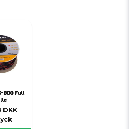
S-BO0 Full
lle
5 DKK
tyck