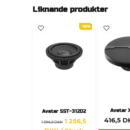
Liknande produkter
-10%
Avatar 
Avatar SST-312D2
416,5 D
1 256,5
1 396,5 DKK