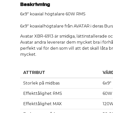
Beskrivning
6x9" koaxial högtalare 60W RMS
6x9" koaxialhögtalare från AVATAR i deras Bur
Avatar XBR-6913 är smidiga, lättinstallerade och
Avatar andra levererar dem mycket bra i förhåll
perfekt val för den som vill att det skall låta b
mycket.
ATTRIBUT
VÄR
Storlek på midbas
6x9"
Effekttålighet RMS
60W
Effekttålighet MAX
120