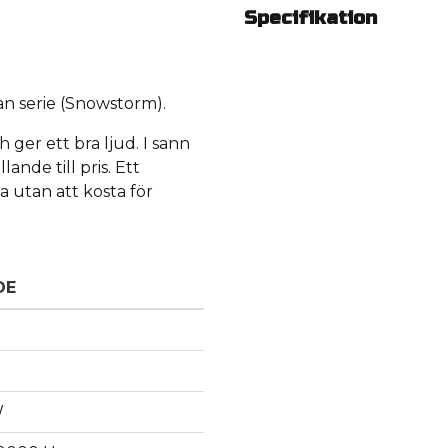
Specifikation
an serie (Snowstorm).
 ger ett bra ljud. I sann
ande till pris. Ett
ra utan att kosta för
DE
W