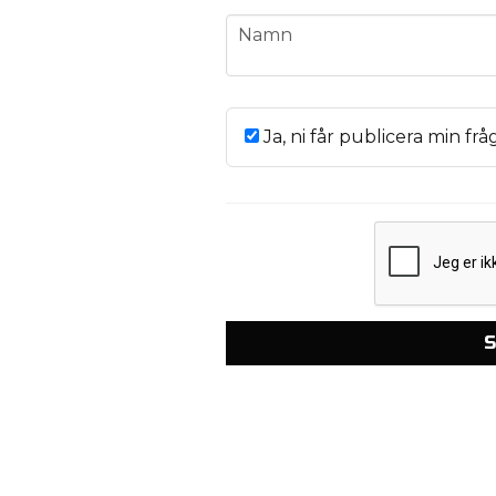
name
Namn
Ja, ni får publicera min frå
S