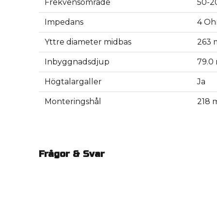
Frekvensområde
50-2
Impedans
4 O
Yttre diameter midbas
263 
Inbyggnadsdjup
79.0
Högtalargaller
Ja
Monteringshål
218 
Frågor & Svar