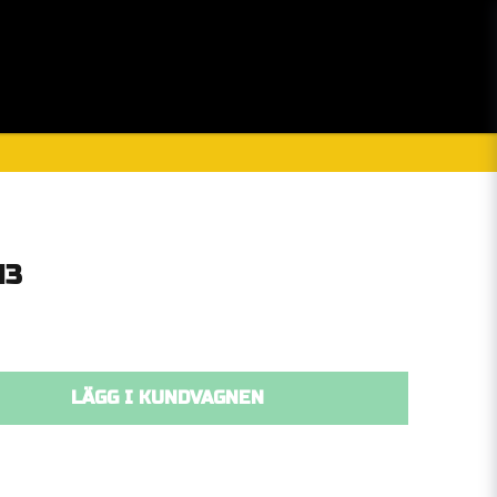
Handla som
Sommarkampanj!
Merchandise
13
LÄGG I KUNDVAGNEN