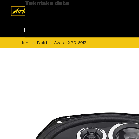
Tekniska data
Hem
Billjud
Lastbil 24V
Hem
Dold
Avatar XBR-6913