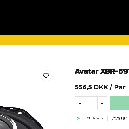
Hemma HiFi
Bilvård
Guider
Avatar XBR-69
556,5 DKK
/ Par
-
+
Avatar
XBR-6913