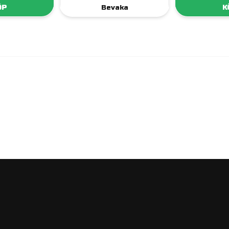
ÖP
Bevaka
K