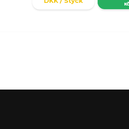
DKK
/ Styck
K