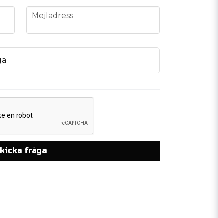
email
Mejladress
ga
kicka fråga