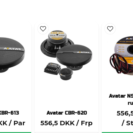
Avatar N
ru
556,
XBR-613
Avatar CBR-620
KK
/ Par
556,5 DKK
/ Frp
/ S