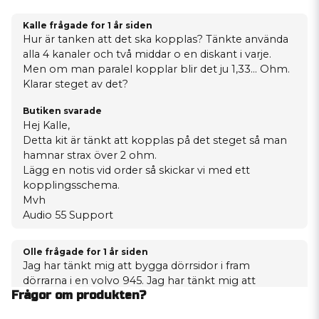
Kalle frågade
for 1 år siden
Hur är tanken att det ska kopplas? Tänkte använda
alla 4 kanaler och två middar o en diskant i varje.
Men om man paralel kopplar blir det ju 1,33... Ohm.
Klarar steget av det?
Butiken svarade
Hej Kalle,
Detta kit är tänkt att kopplas på det steget så man
hamnar strax över 2 ohm.
Lägg en notis vid order så skickar vi med ett
kopplingsschema.
Mvh
Audio 55 Support
Olle frågade
for 1 år siden
Jag har tänkt mig att bygga dörrsidor i fram
dörrarna i en volvo 945. Jag har tänkt mig att
Frågor om produkten?
slutsteg ska ligga bakom förrarstolen. Så det behövs
ganska långa kablar. Vad skulle ni rekommenderar.