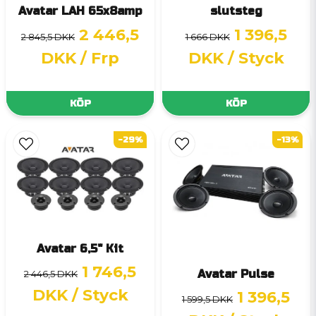
Avatar LAH 65x8amp
slutsteg
2 446,5
1 396,5
2 845,5 DKK
1 666 DKK
DKK
/ Frp
DKK
/ Styck
KÖP
KÖP
-29%
-13%
Avatar 6,5" Kit
1 746,5
Avatar Pulse
2 446,5 DKK
DKK
/ Styck
1 396,5
1 599,5 DKK