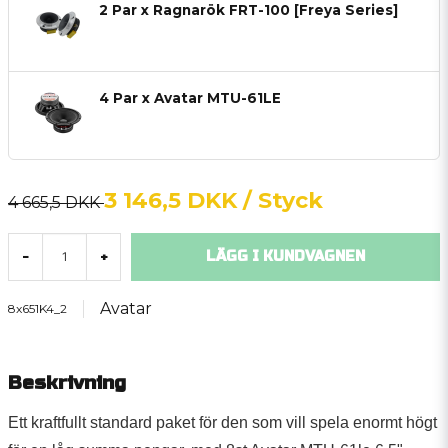
2 Par x Ragnarök FRT-100 [Freya Series]
4 Par x Avatar MTU-61LE
3 146,5 DKK
/ Styck
4 665,5 DKK
LÄGG I KUNDVAGNEN
-
+
Avatar
8x651K4_2
Beskrivning
Ett kraftfullt standard paket för den som vill spela enormt högt