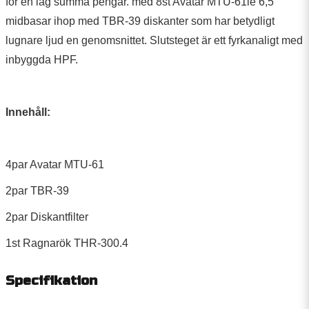
för en låg summa pengar. med 8st Avatar MTU-61le 6,5"
midbasar ihop med
TBR-39
diskanter som har betydligt
lugnare ljud en genomsnittet. Slutsteget är ett fyrkanaligt med
inbyggda HPF.
Innehåll:
4par Avatar MTU-61
2par
TBR-39
2par Diskantfilter
1st Ragnarök THR-300.4
Specifikation