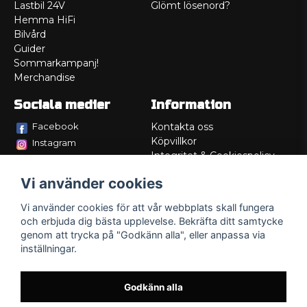
Lastbil 24V
Glömt lösenord?
Hemma HiFi
Bilvård
Guider
Sommarkampanj!
Merchandise
Sociala medier
Information
Facebook
Kontakta oss
Köpvillkor
Instagram
Integritet & Cookiespolicy
TikTok
Retur
Vi använder cookies
Service/Garanti
Felsökningsguider
Vi använder cookies för att vår webbplats skall fungera
Lådritning
och erbjuda dig bästa upplevelse. Bekräfta ditt samtycke
Om oss
genom att trycka på "Godkänn alla", eller anpassa via
inställningar.
Godkänn alla