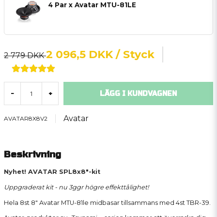
4 Par x Avatar MTU-81LE
2 096,5 DKK
/ Styck
2 779 DKK
LÄGG I KUNDVAGNEN
-
+
Avatar
AVATAR8X8V2
Beskrivning
Nyhet! AVATAR SPL8x8"-kit
Uppgraderat kit - nu 3ggr högre effekttålighet!
Hela 8st 8" Avatar MTU-81le midbasar tillsammans med 4st
TBR-39
.