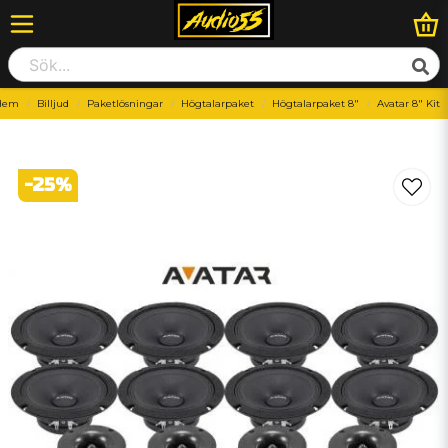
Hem
Billjud
Paketlösningar
Högtalarpaket
Högtalarpaket 8"
Avatar 8" Kit
-
25
%