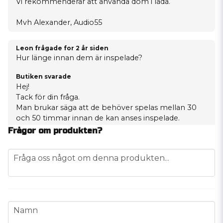
Vi rekommenderar att använda dom i låda.
Mvh Alexander, Audio55
Leon frågade
for 2 år siden
Hur länge innan dem är inspelade?
Butiken svarade
Hej!
Tack för din fråga.
Man brukar säga att de behöver spelas mellan 30
och 50 timmar innan de kan anses inspelade.
Hoppas det svarar på din fråga.
Frågor om produkten?
MVH
Joakim K
question
Fråga oss något om denna produkten...
Audio 55
Gabriel frågade
for 3 år siden
Hej vad för slutsteg rekommenderar ni?
name
Namn
Butiken svarade