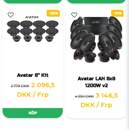
-25%
-31%
Avatar 8" Kit
Avatar LAH 8x8
2 096,5
1200W v2
2 779 DKK
DKK
/ Frp
3 146,5
4 550 DKK
DKK
/ Frp
KÖP