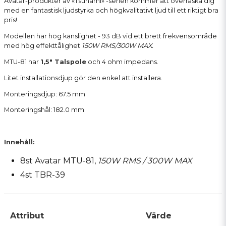
Avatar-produkter av «Tsunami» -serien kommer att överraska dig
med en fantastisk ljudstyrka och högkvalitativt ljud till ett riktigt bra
pris!
Modellen har hög känslighet - 93 dB vid ett brett frekvensområde
med hög effekttålighet
150W RMS/300W MAX.
MTU-81 har
1,5" Talspole
och 4 ohm impedans.
Litet installationsdjup gör den enkel att installera.
Monteringsdjup: 67.5 mm
Monteringshål: 182.0 mm
Innehåll:
8st Avatar MTU-81,
150W RMS / 300W MAX
4st
TBR-39
Attribut
Värde