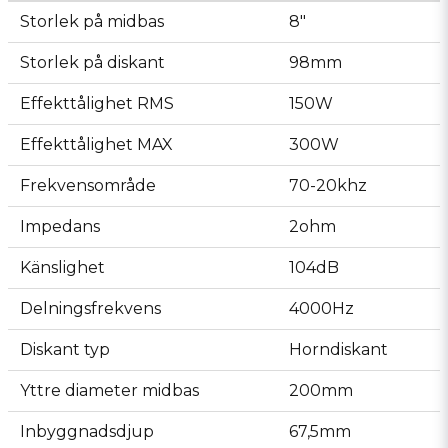
Storlek på midbas
8"
Storlek på diskant
98mm
Effekttålighet RMS
150W
Effekttålighet MAX
300W
Frekvensområde
70-20khz
Impedans
2ohm
Känslighet
104dB
Delningsfrekvens
4000Hz
Diskant typ
Horndiskant
Yttre diameter midbas
200mm
Inbyggnadsdjup
67,5mm