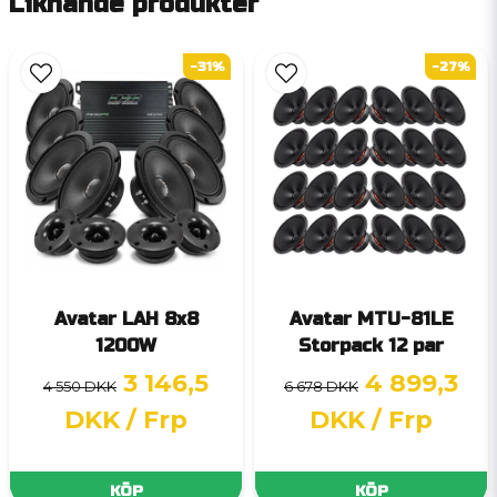
Liknande produkter
-31%
-27%
Avatar LAH 8x8
Avatar MTU-81LE
1200W
Storpack 12 par
3 146,5
4 899,3
4 550 DKK
6 678 DKK
DKK
/ Frp
DKK
/ Frp
KÖP
KÖP