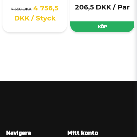
206,5 DKK
/ Par
4 756,5
7 350 DKK
DKK
/ Styck
KÖP
Navigera
Mitt konto