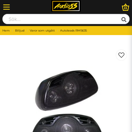
Hem
Billjud
Varor som utgått
Autoleads RMS635