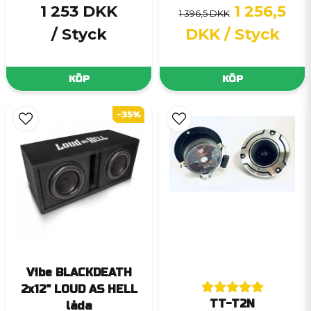
1 253 DKK
1 256,5
1 396,5 DKK
/ Styck
DKK
/ Styck
KÖP
KÖP
-35%
Vibe BLACKDEATH
2x12" LOUD AS HELL
TT-T2N
låda