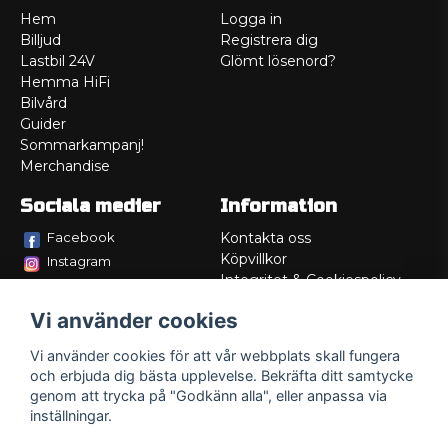
Hem
Logga in
Billjud
Registrera dig
Lastbil 24V
Glömt lösenord?
Hemma HiFi
Bilvård
Guider
Sommarkampanj!
Merchandise
Sociala medier
Information
Facebook
Kontakta oss
Köpvillkor
Instagram
Integritet & Cookiespolicy
TikTok
Retur
Vi använder cookies
Service/Garanti
Felsökningsguider
Vi använder cookies för att vår webbplats skall fungera
Lådritning
och erbjuda dig bästa upplevelse. Bekräfta ditt samtycke
Om oss
genom att trycka på "Godkänn alla", eller anpassa via
inställningar.