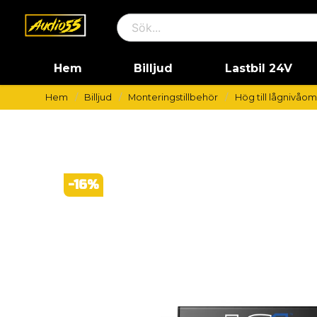
Hem
Billjud
Lastbil 24V
Hem
Billjud
Monteringstillbehör
Hög till lågnivåo
-
16
%