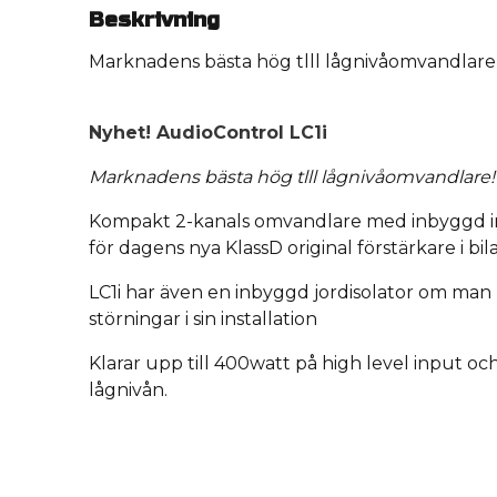
Beskrivning
Marknadens bästa hög tlll lågnivåomvandlare
Nyhet! AudioControl LC1i
Marknadens bästa hög tlll lågnivåomvandlare
Kompakt 2-kanals omvandlare med inbyggd
för dagens nya KlassD original förstärkare i bila
LC1i har även en inbyggd jordisolator om ma
störningar i sin installation
Klarar upp till 400watt på high level input oc
lågnivån.