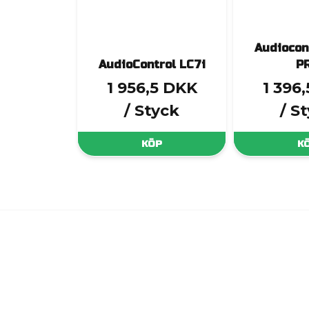
Audiocon
AudioControl LC7i
P
1 956,5 DKK
1 396
/ Styck
/ S
KÖP
K