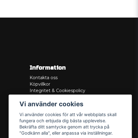
Information
Kontakta oss
Köpvillkor
Integritet & Cookiespolicy
Retur
Vi använder cookies
Service/Garanti
Felsökningsguider
Vi använder cookies för att vår webbplats skall
Lådritning
fungera och erbjuda dig bästa upplevelse.
Om oss
Bekräfta ditt samtycke genom att trycka på
"Godkänn alla", eller anpassa via inställningar.