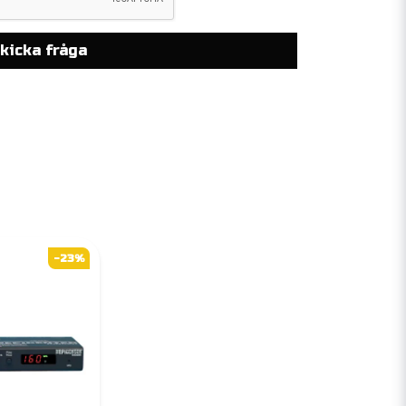
kicka fråga
-23%