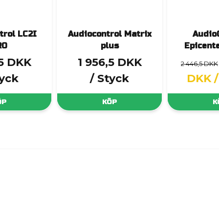
trol LC2I
Audiocontrol Matrix
Audio
RO
plus
Epicent
,5 DKK
1 956,5 DKK
2 446,5 DKK
tyck
/ Styck
DKK
ÖP
KÖP
K