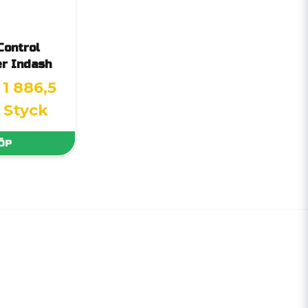
Control
er Indash
1 886,5
/ Styck
ÖP