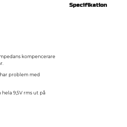
Specifikation
!
 impedans kompencerare
r.
n har problem med
h hela 9,5V rms ut på