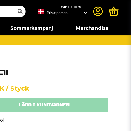
Handla som
Sommarkampanj!
Merchandise
C1i
KK
/ Styck
LÄGG I KUNDVAGNEN
ol