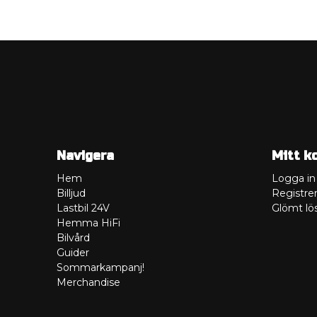
Navigera
Mitt k
Hem
Logga in
Billjud
Registrer
Lastbil 24V
Glömt lö
Hemma HiFi
Bilvård
Guider
Sommarkampanj!
Merchandise