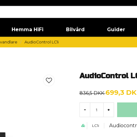
Hemma HiFi
Bilvård
Guider
mvandlare
AudioControl LC1i
AudioControl L
699,3 D
836,5 DKK
-
+
Audiocontr
LC1i