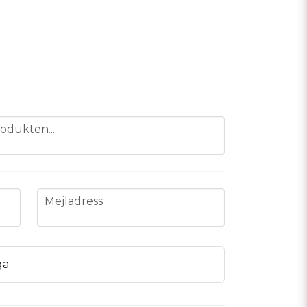
odukten...
email
Mejladress
ga