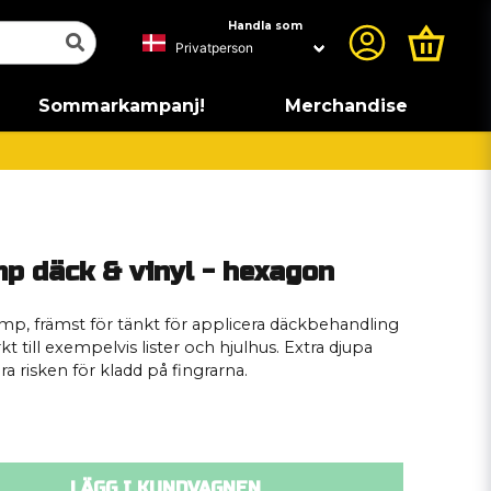
Handla som
Sommarkampanj!
Merchandise
p däck & vinyl - hexagon
amp, främst för tänkt för applicera däckbehandling
till exempelvis lister och hjulhus. Extra djupa
a risken för kladd på fingrarna.
LÄGG I KUNDVAGNEN