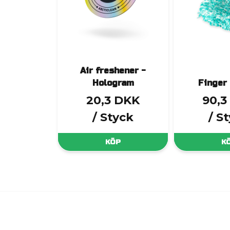
Air freshener -
Hologram
Finger
20,3 DKK
90,3
/ Styck
/ S
KÖP
K