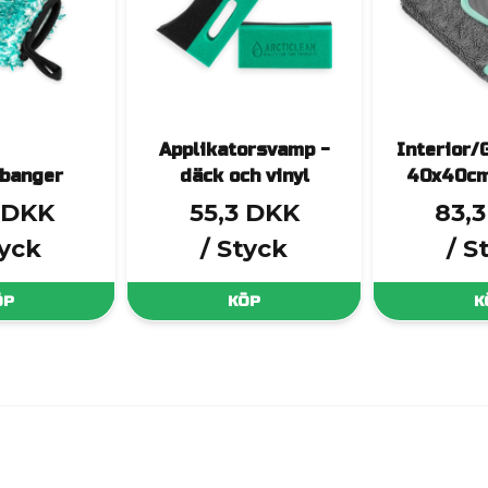
Applikatorsvamp -
Interior/
 banger
däck och vinyl
40x40c
 DKK
55,3 DKK
83,
tyck
/ Styck
/ S
ÖP
KÖP
K