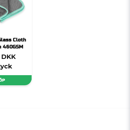
Glass Cloth
m 460GSM
3 DKK
tyck
ÖP