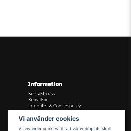
Information
Kontakta oss
Köpvillkor
Integritet & Cookiespolicy
Retur
Vi använder cookies
Service/Garanti
Felsökningsguider
Vi använder cookies för att vår webbplats skall
Lådritning