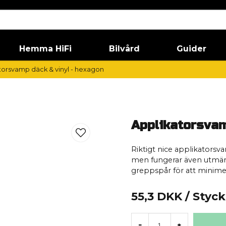
Hemma HiFi
Bilvård
Guider
torsvamp däck & vinyl - hexagon
Applikatorsvam
Riktigt nice applikatorsv
men fungerar även utmärkt 
greppspår för att minimer
55,3 DKK
/ Styck
-
+