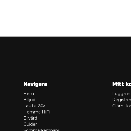
Navigera
Mitt k
Hem
Logga in
Billjud
Registrer
Lastbil 24V
Glömt lö
Hemma HiFi
Bilvård
Guider
Sommarkampanj!