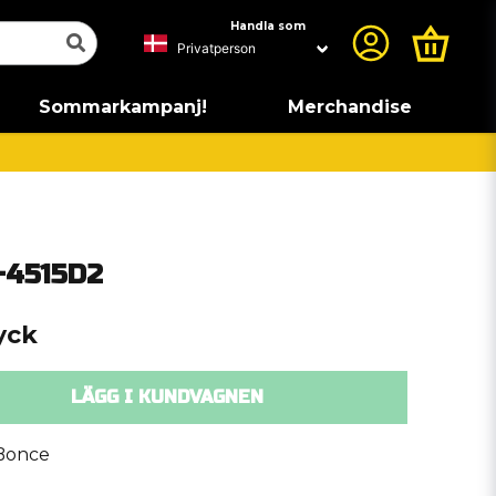
Handla som
Sommarkampanj!
Merchandise
-4515D2
yck
LÄGG I KUNDVAGNEN
Bonce