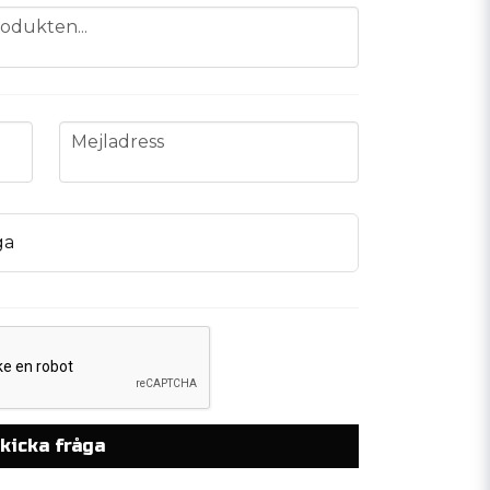
odukten...
email
Mejladress
ga
kicka fråga