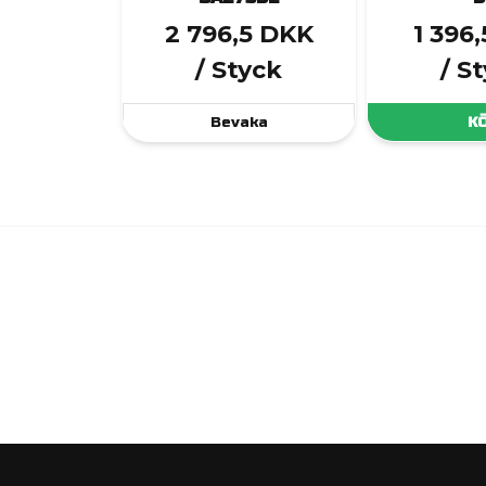
2 796,5 DKK
1 396
/ Styck
/ S
Bevaka
K