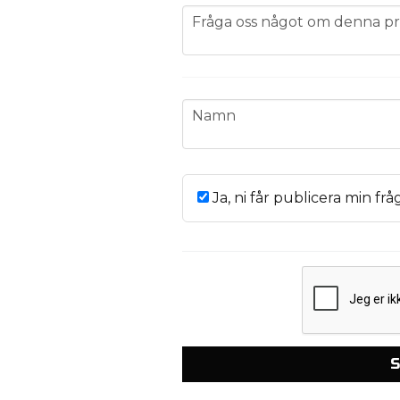
question
Fråga oss något om denna pr
name
Namn
Ja, ni får publicera min frå
S