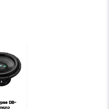
ypse DB-
05D2