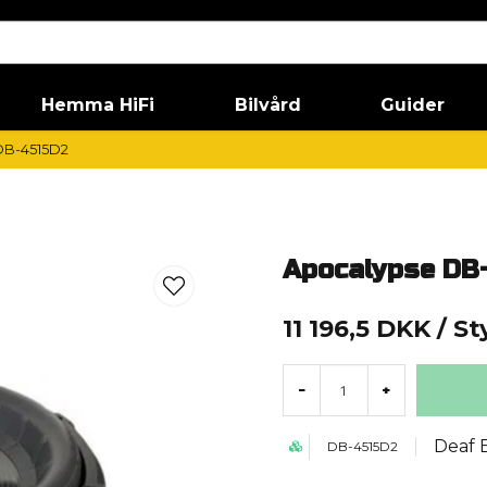
Hemma HiFi
Bilvård
Guider
DB-4515D2
Apocalypse DB
11 196,5 DKK
/ St
-
+
Deaf 
DB-4515D2