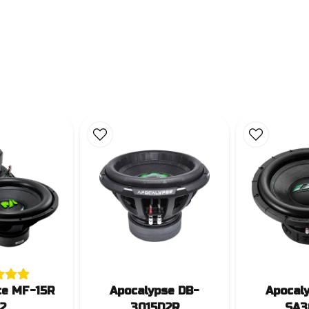
ce MF-15R
Apocalypse DB-
Apocal
2
3015D2R
SA3