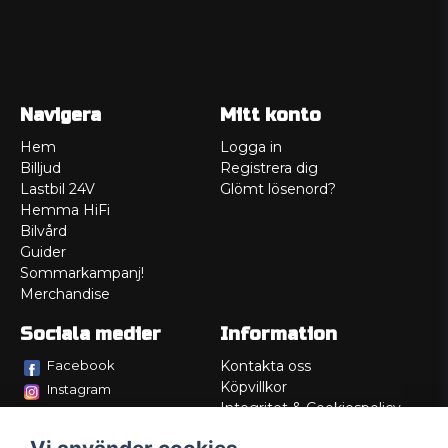
Navigera
Mitt konto
Hem
Logga in
Billjud
Registrera dig
Lastbil 24V
Glömt lösenord?
Hemma HiFi
Bilvård
Guider
Sommarkampanj!
Merchandise
Sociala medier
Information
Facebook
Kontakta oss
Köpvillkor
Instagram
Integritet & Cookiespolicy
TikTok
Retur