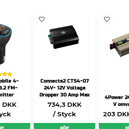
bile 4-
Connects2 CT54-07
.2 FM-
24V- 12V Voltage
mitter
Dropper 30 Amp Max
4Power 24
3 DKK
734,3 DKK
V omv
tyck
/ Styck
203 DK
ÖP
KÖP
K