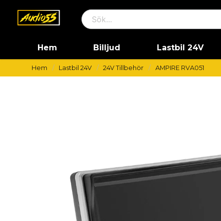
Hem
Billjud
Lastbil 24V
Hem
Lastbil 24V
24V Tillbehör
AMPIRE RVA051