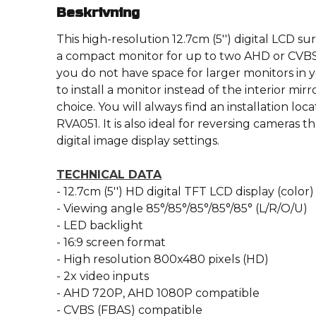
Beskrivning
This high-resolution 12.7cm (5′′) digital LCD 
a compact monitor for up to two AHD or CVBS 
you do not have space for larger monitors in y
to install a monitor instead of the interior mirro
choice. You will always find an installation loca
RVA051. It is also ideal for reversing cameras 
digital image display settings.
TECHNICAL DATA
- 12.7cm (5′′) HD digital TFT LCD display (color)
- Viewing angle 85°/85°/85°/85°/85° (L/R/O/U)
- LED backlight
- 16:9 screen format
- High resolution 800x480 pixels (HD)
- 2x video inputs
- AHD 720P, AHD 1080P compatible
- CVBS (FBAS) compatible