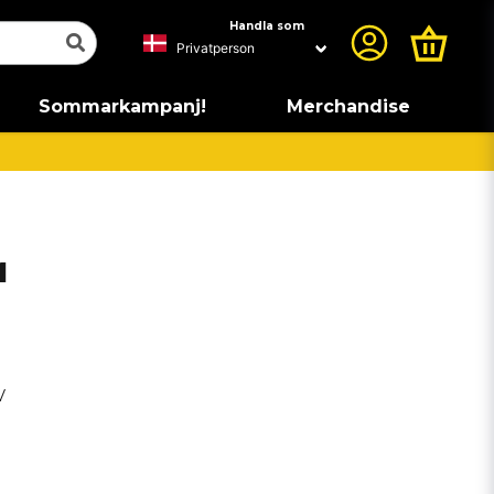
Handla som
Sommarkampanj!
Merchandise
1
V