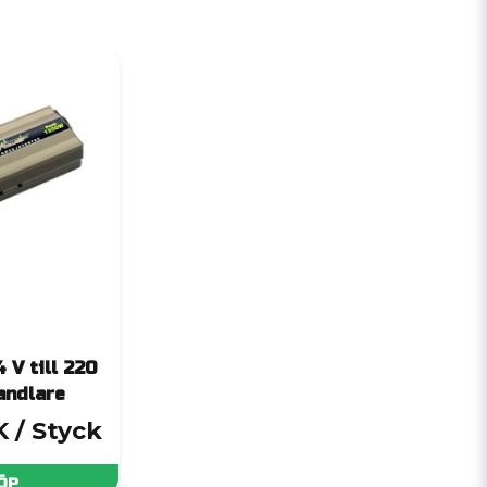
 V till 220
andlare
K
/ Styck
ÖP