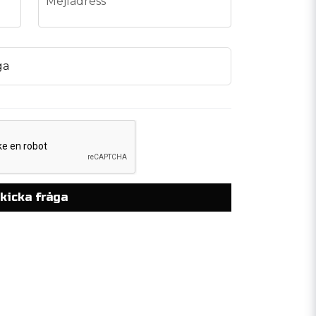
Mejladress
ga
kicka fråga