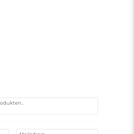
odukten...
email