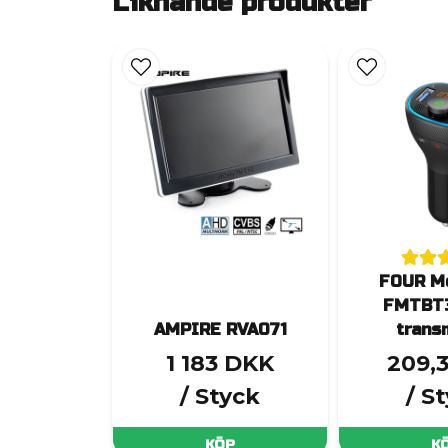
Liknande produkter
FOUR Mo
FMTBT3
AMPIRE RVA071
trans
1 183 DKK
209,
/ Styck
/ S
KÖP
K