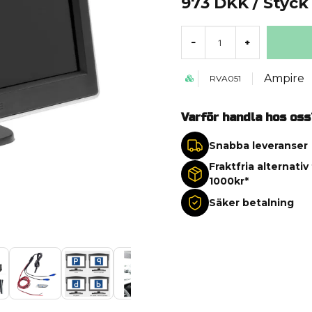
973 DKK
/ Styck
-
+
Ampire
RVA051
Varför handla hos oss
Snabba leveranser
Fraktfria alternativ
1000kr*
Säker betalning