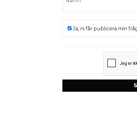
Namn
Ja, ni får publicera min frå
S