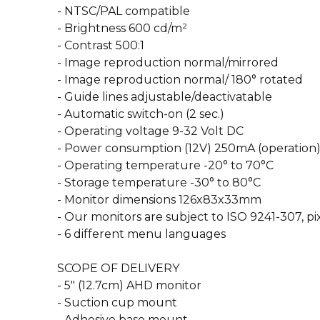
- NTSC/PAL compatible
- Brightness 600 cd/m²
- Contrast 500:1
- Image reproduction normal/mirrored
- Image reproduction normal/ 180° rotated
- Guide lines adjustable/deactivatable
- Automatic switch-on (2 sec.)
- Operating voltage 9-32 Volt DC
- Power consumption (12V) 250mA (operation) 
- Operating temperature -20° to 70°C
- Storage temperature -30° to 80°C
- Monitor dimensions 126x83x33mm
- Our monitors are subject to ISO 9241-307, pixe
- 6 different menu languages
SCOPE OF DELIVERY
- 5″ (12.7cm) AHD monitor
- Suction cup mount
- Adhesive base mount