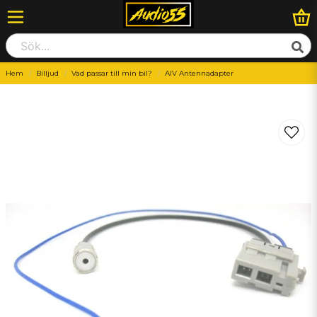
Hem
Billjud
Vad passar till min bil?
AIV Antennadapter