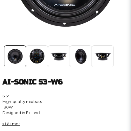
AI-SONIC S3-W6
6.5″
High-quality midbass
180W
Designed in Finland
Läs mer