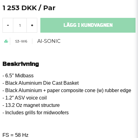
1 253 DKK
/ Par
LÄGG I KUNDVAGNEN
-
+
AI-SONIC
S3-W6
Beskrivning
- 6.5″ Midbass
- Black Aluminium Die Cast Basket
- Black Aluminium + paper composite cone (w) rubber edge
- 1.2″ ASV voice coil
- 13.2 Oz magnet structure
- Includes grills for midwoofers
FS = 58 Hz