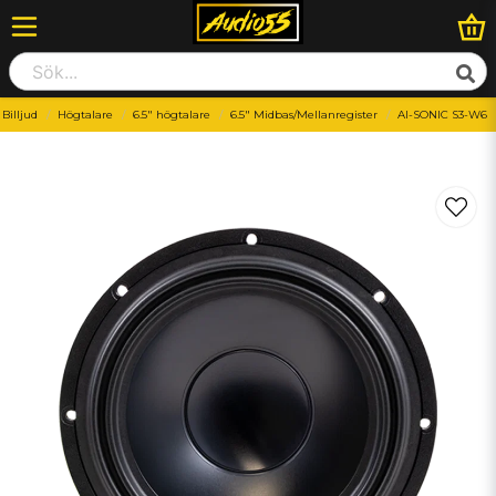
Billjud
Högtalare
6.5" högtalare
6.5" Midbas/Mellanregister
AI-SONIC S3-W6