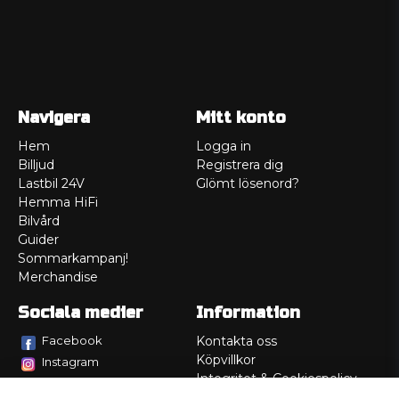
Navigera
Mitt konto
Hem
Logga in
Billjud
Registrera dig
Lastbil 24V
Glömt lösenord?
Hemma HiFi
Bilvård
Guider
Sommarkampanj!
Merchandise
Sociala medier
Information
Facebook
Kontakta oss
Köpvillkor
Instagram
Integritet & Cookiespolicy
TikTok
Retur