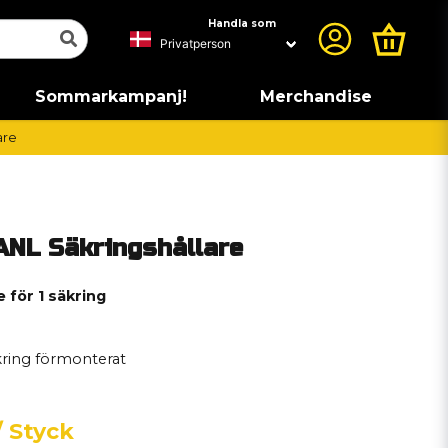
Handla som
Sommarkampanj!
Merchandise
are
ANL Säkringshållare
 för 1 säkring
ring förmonterat
/ Styck