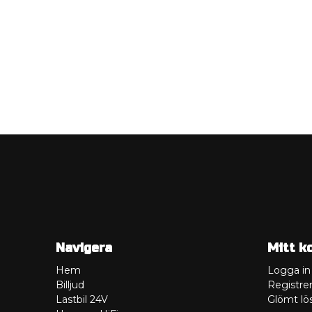
Navigera
Mitt k
Hem
Logga in
Billjud
Registrer
Lastbil 24V
Glömt lö