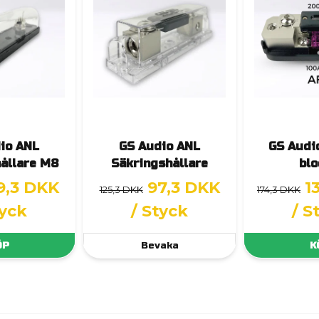
io ANL
GS Audio ANL
GS Audi
ållare M8
Säkringshållare
blo
9,3 DKK
97,3 DKK
1
125,3 DKK
174,3 DKK
tyck
/ Styck
/ S
ÖP
Bevaka
K