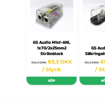
GS Audio Mini-ANL
1x70/2x25mm2
GS Aud
Strömblock
Säkringsh
83,3 DKK
6
104,3 DKK
90,3 DKK
/ Styck
/ S
KÖP
K