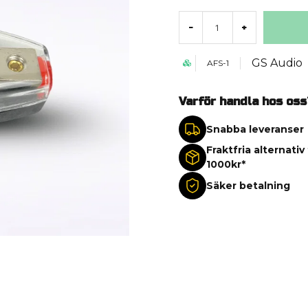
-
+
GS Audio
AFS-1
Varför handla hos oss
Snabba leveranser
Fraktfria alternativ
1000kr*
Säker betalning