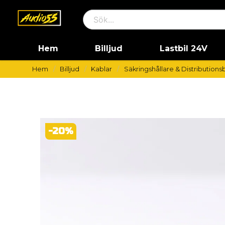
Hem
Billjud
Lastbil 24V
Hem
Billjud
Kablar
Säkringshållare & Distribution
-
20
%