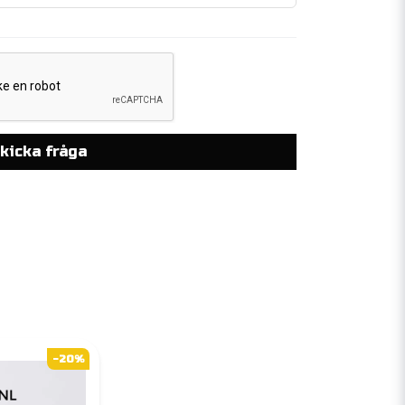
kicka fråga
-20%