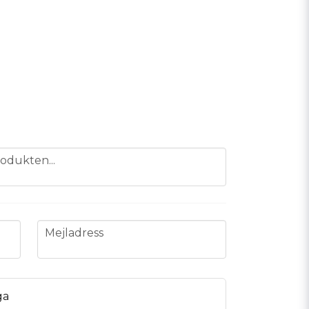
odukten...
email
Mejladress
ga