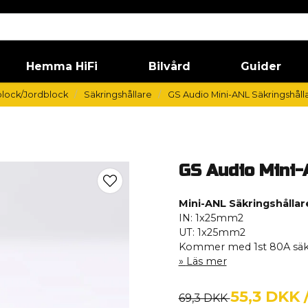
Hemma HiFi
Bilvård
Guider
sblock/Jordblock
Säkringshållare
GS Audio Mini-ANL Säkringshåll
GS Audio Mini-
Mini-ANL Säkringshållare
IN: 1x25mm2
UT: 1x25mm2
Kommer med 1st 80A säk
Läs mer
55,3 DKK
69,3 DKK