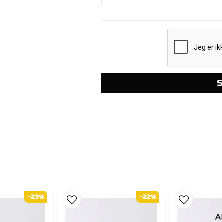
S
-23%
-22%