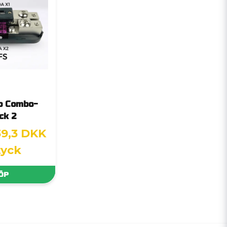
o Combo-
ck 2
39,3 DKK
tyck
ÖP