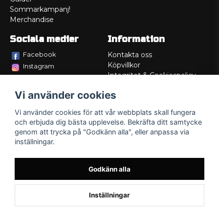
Sommarkampanj!
Merchandise
Sociala medier
Information
Facebook
Kontakta oss
Köpvillkor
Instagram
Integritet & Cookiespolicy
TikTok
Retur
Vi använder cookies
Service/Garanti
Felsökningsguider
Vi använder cookies för att vår webbplats skall fungera
Lådritning
och erbjuda dig bästa upplevelse. Bekräfta ditt samtycke
Om oss
genom att trycka på "Godkänn alla", eller anpassa via
inställningar.
Godkänn alla
Inställningar
Powered by Nyehandel AB