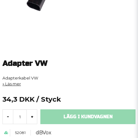
Adapter VW
Adapterkabel VW
Läs mer
34,3 DKK
/ Styck
LÄGG I KUNDVAGNEN
-
+
dBVox
52081