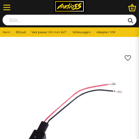
Hem
Billjud
Vad passar till min bil?
Volkswagen
Adapter VW