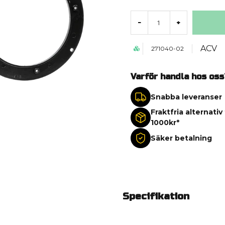
-
+
ACV
271040-02
Varför handla hos oss
Snabba leveranser
Fraktfria alternativ
1000kr*
Säker betalning
Specifikation