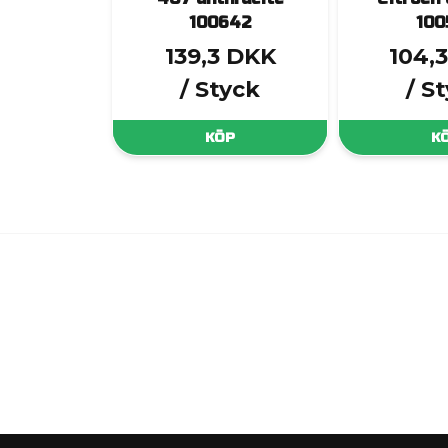
100642
100
139,3 DKK
104,
/ Styck
/ S
KÖP
K