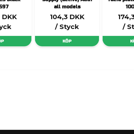
597
all models
10
3 DKK
104,3 DKK
174,
tyck
/ Styck
/ S
ÖP
KÖP
K