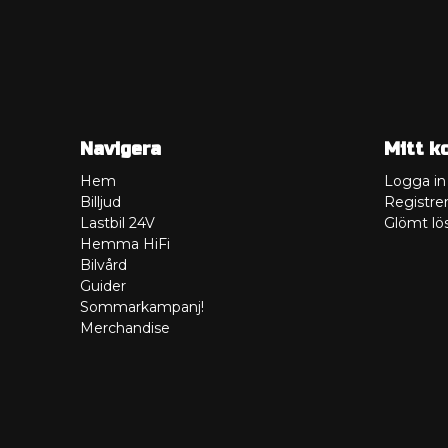
Navigera
Mitt k
Hem
Logga in
Billjud
Registrer
Lastbil 24V
Glömt lö
Hemma HiFi
Bilvård
Guider
Sommarkampanj!
Merchandise