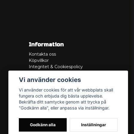
Information
Kontakta oss
Köpvillkor
Integritet & Cookiespolicy
Retur
Vi använder cookies
Service/Garanti
Felsökningsguider
Vi använder cookies för att vår webbplats skall
Lådritning
fungera och erbjuda dig bästa upplevelse.
Om oss
Bekräfta ditt samtycke genom att trycka på
"Godkänn alla", eller anpassa via inställningar.
Godkänn alla
Inställningar