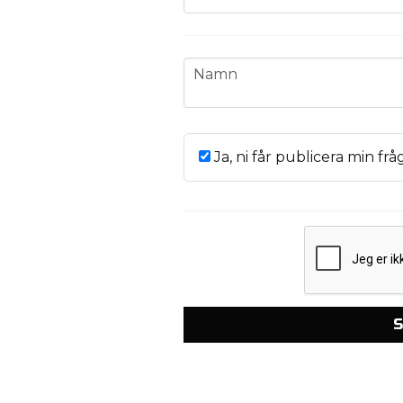
name
Namn
Ja, ni får publicera min frå
S