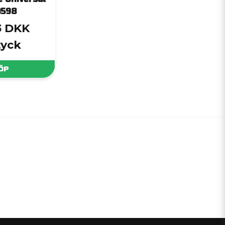
0598
3 DKK
tyck
ÖP