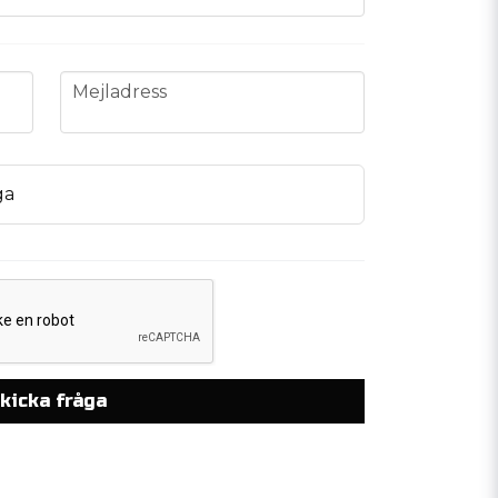
email
Mejladress
ga
kicka fråga