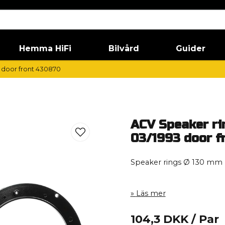
Hemma HiFi
Bilvård
Guider
 door front 430870
ACV Speaker ri
03/1993 door f
Speaker rings Ø 130 mm 
Läs mer
104,3 DKK
/ Par