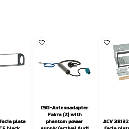
ISO-Antennadapter
Fakra (Z) with
facia plate
phantom power
ACV 38132
C5 black
supply (active) Audi
facia plat