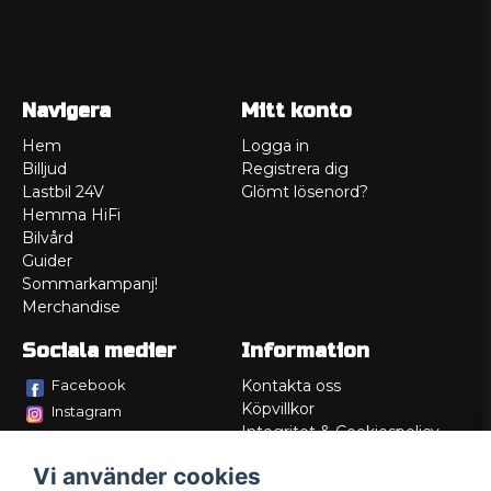
Navigera
Mitt konto
Hem
Logga in
Billjud
Registrera dig
Lastbil 24V
Glömt lösenord?
Hemma HiFi
Bilvård
Guider
Sommarkampanj!
Merchandise
Sociala medier
Information
Facebook
Kontakta oss
Köpvillkor
Instagram
Integritet & Cookiespolicy
TikTok
Retur
Vi använder cookies
Service/Garanti