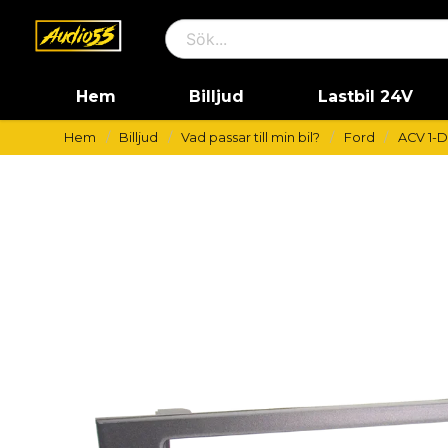
Hem
Billjud
Lastbil 24V
Hem
Billjud
Vad passar till min bil?
Ford
ACV 1-D