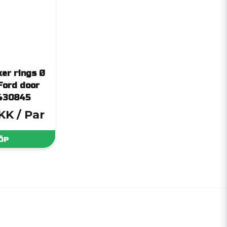
er rings Ø
Ford door
 430845
DKK
/ Par
ÖP