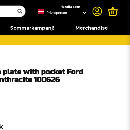
Handla som
Sommarkampanj!
Merchandise
 plate with pocket Ford
nthracite 100626
k