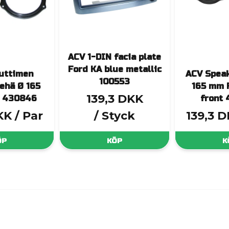
ACV 1-DIN facia plate
Ford KA blue metallic
uttimen
ACV Speak
100553
ehä Ø 165
165 mm 
139,3 DKK
 430846
front
KK
/ Par
/ Styck
139,3 
ÖP
KÖP
K