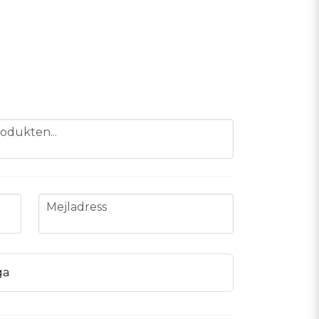
odukten...
email
Mejladress
ga