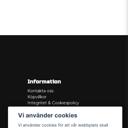
Information
Kontakta oss
Köpvillkor
Integritet & Cookiespolicy
Retur
Vi använder cookies
Service/Garanti
Felsökningsguider
Vi använder cookies för att vår webbplats skall
Lådritning