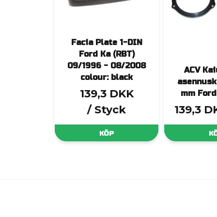
Facia Plate 1-DIN
Ford Ka (RBT)
09/1996 - 08/2008
ACV Kai
colour: black
asennusk
139,3 DKK
mm Ford
/ Styck
139,3 D
KÖP
K