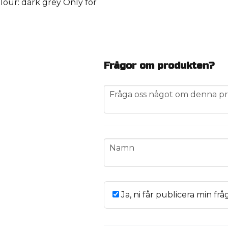
lour: dark grey Only for
Frågor om produkten?
question
Fråga oss något om denna pr
name
Namn
Ja, ni får publicera min frå