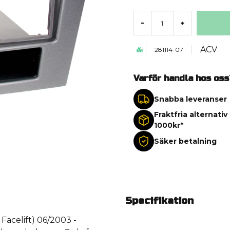
-
+
ACV
281114-07
Varför handla hos oss
Snabba leveranser
Fraktfria alternativ
1000kr*
Säker betalning
Specifikation
acelift) 06/2003 -