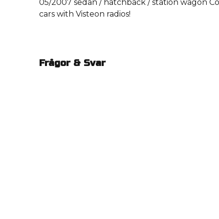
05/2007 sedan / hatchback / station wagon Co
cars with Visteon radios!
Frågor & Svar