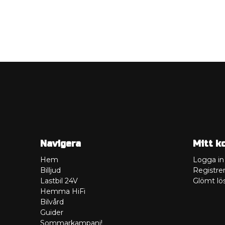
Navigera
Mitt k
Hem
Logga in
Billjud
Registrer
Lastbil 24V
Glömt lö
Hemma HiFi
Bilvård
Guider
Sommarkampanj!