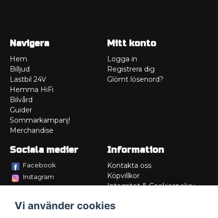
Navigera
Mitt konto
Hem
Logga in
Billjud
Registrera dig
Lastbil 24V
Glömt lösenord?
Hemma HiFi
Bilvård
Guider
Sommarkampanj!
Merchandise
Sociala medier
Information
Facebook
Kontakta oss
Köpvillkor
Instagram
Integritet & Cookiespolicy
TikTok
Retur
Vi använder cookies
Service/Garanti
Felsökningsguider