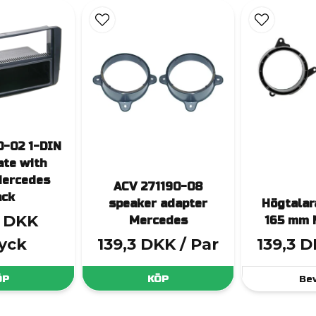
0-02 1-DIN
ate with
Mercedes
ACV 271190-08
ack
speaker adapter
Högtalar
3 DKK
Mercedes
165 mm 
tyck
139,3 DKK
/ Par
139,3 
ÖP
KÖP
Be