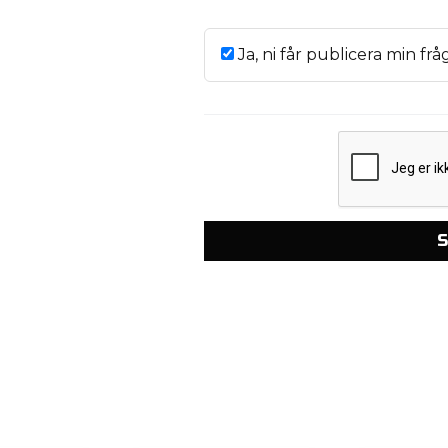
Ja, ni får publicera min frå
S