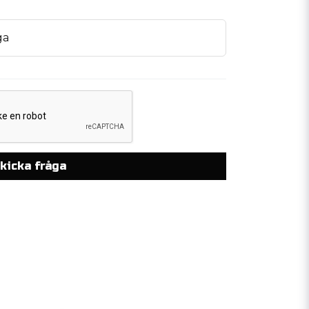
ga
kicka fråga