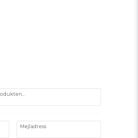
odukten...
email
Mejladress