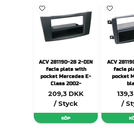
ACV 281190-28 2-DIN
ACV 28119
facia plate with
facia pl
pocket Mercedes E-
pocket 
Class 2002-
bl
209,3 DKK
139,
/ Styck
/ S
KÖP
K