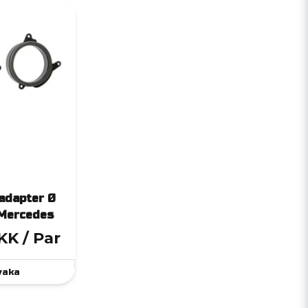
adapter Ø
Mercedes
DKK
/ Par
vaka