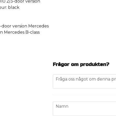
010 2/3-door version
our: black
5-door version Mercedes
ion Mercedes B-class
Frågor om produkten?
question
Fråga oss något om denna pr
name
Namn