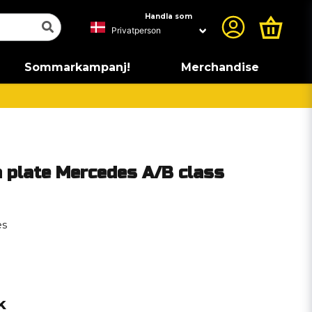
Handla som
Sommarkampanj!
Merchandise
a plate Mercedes A/B class
es
k