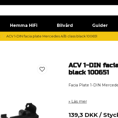
Hemma HiFi
Bilvård
Guider
z
ACV 1-DIN facia plate Mercedes A/B class black 100651
ACV 1-DIN faci
black 100651
Facia Plate 1-DIN Merced
Läs mer
139,3 DKK
/ Styc