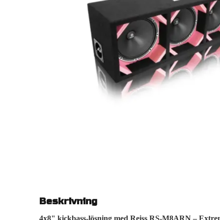
Beskrivning
4x8" kickbass-lösning med Reiss RS-M8ARN – Extre