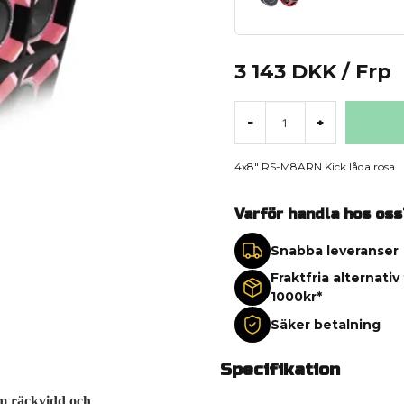
3 143 DKK
/ Frp
-
+
4x8" RS-M8ARN Kick låda rosa
Varför handla hos oss
Snabba leveranser
Fraktfria alternativ
1000kr*
Säker betalning
Specifikation
m räckvidd och