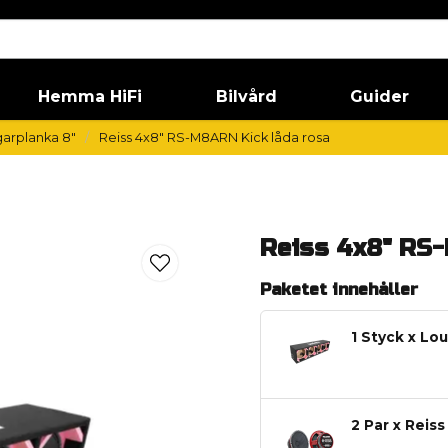
Hemma HiFi
Bilvård
Guider
arplanka 8"
Reiss 4x8" RS-M8ARN Kick låda rosa
Reiss 4x8" RS-
Paketet innehåller
1 Styck x Lo
2 Par x Reis