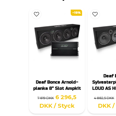
-19%
Deaf 
Deaf Bonce Arnold-
Sylvesterp
planka 8" Slot Ampkit
LOUD AS H
6 296,5
7 819 DKK
4 882,5 DKK
DKK
/ Styck
DKK
/