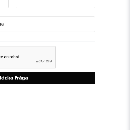
ga
kicka fråga