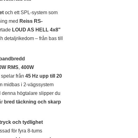
et
och ett SPL-system som
sning med
Reiss RS-
rtade
LOUD AS HELL 4x8"
 detaljrikedom – från bas till
 bandbredd
0W RMS
,
400W
 spelar från
45 Hz upp till 20
 som midbas i 2-vägssystem
 denna högtalare slipper du
år
bred täckning och skarp
ryck och tydlighet
sad för fyra 8-tums