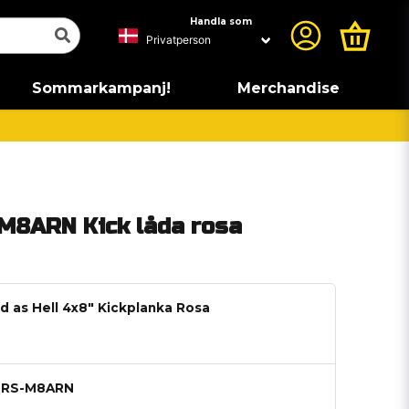
Handla som
Sommarkampanj!
Merchandise
M8ARN Kick låda rosa
ud as Hell 4x8" Kickplanka Rosa
s RS-M8ARN