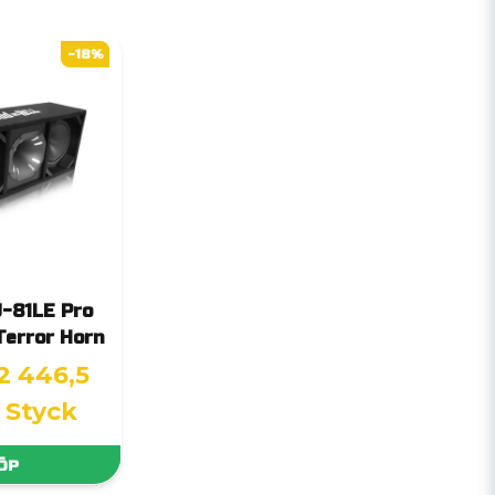
-18%
-81LE Pro
Terror Horn
2 446,5
/ Styck
ÖP