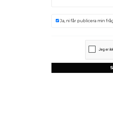
Ja, ni får publicera min frå
S