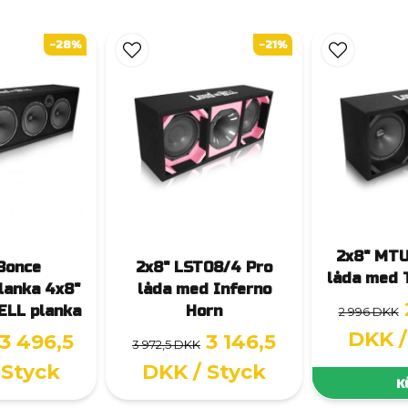
-28%
-21%
2x8" MTU
Bonce
2x8" LST08/4 Pro
låda med 
lanka 4x8"
låda med Inferno
ELL planka
Horn
2 996 DKK
DKK
3 496,5
3 146,5
3 972,5 DKK
 Styck
DKK
/ Styck
K