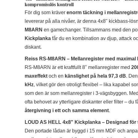
kompromisslös kontroll
För dig som kräver
enorm täckning i mellanregistr
levererar på alla nivåer, är denna 4x8" kickbass-lö
M8ARN
en gamechanger. Tillsammans med den po
Kickplanka
får du en kombination av djup, attack och
diskant.
Reiss RS-M8ARN – Mellanregister med maximal
RS-M8ARN är ett kraftfullt 8" mellanregister med
20
maxeffekt
och en
känslighet på hela 97,3 dB
. Den
kHz
, vilket gör den otroligt flexibel – lika kapabel
som den är som mellanregister i 3-vägsbyggen. Med
ofta behovet av ytterligare diskanter eller filter – du f
återgivning i ett och samma element
.
LOUD AS HELL 4x8" Kickplanka – Designad för t
Den portade lådan är byggd i 15 mm MDF och anpas