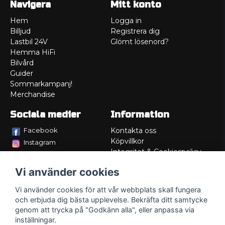
Navigera
Mitt konto
Hem
Logga in
Billjud
Registrera dig
Lastbil 24V
Glömt lösenord?
Hemma HiFi
Bilvård
Guider
Sommarkampanj!
Merchandise
Sociala medier
Information
Facebook
Kontakta oss
Köpvillkor
Instagram
Integritet & Cookiespolicy
TikTok
Retur
Vi använder cookies
Service/Garanti
Felsökningsguider
Vi använder cookies för att vår webbplats skall fungera
Lådritning
och erbjuda dig bästa upplevelse. Bekräfta ditt samtycke
Om oss
genom att trycka på "Godkänn alla", eller anpassa via
inställningar.