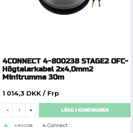
4CONNECT 4-800238 STAGE2 OFC-
Högtalarkabel 2x4,0mm2
Minitrumma 30m
1 014,3 DKK
/ Frp
LÄGG I KUNDVAGNEN
-
+
4-Connect
4-800238