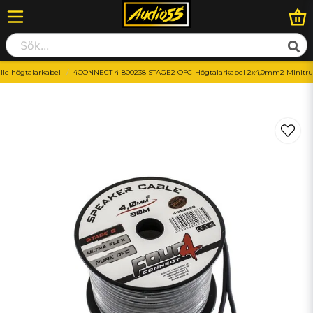
lle högtalarkabel
4CONNECT 4-800238 STAGE2 OFC-Högtalarkabel 2x4,0mm2 Minit