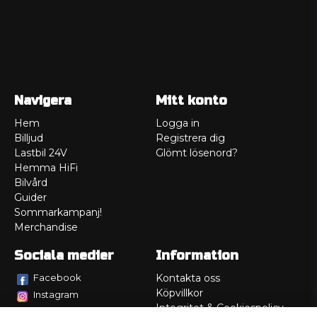
Navigera
Mitt konto
Hem
Logga in
Billjud
Registrera dig
Lastbil 24V
Glömt lösenord?
Hemma HiFi
Bilvård
Guider
Sommarkampanj!
Merchandise
Sociala medier
Information
Facebook
Kontakta oss
Köpvillkor
Instagram
Integritet & Cookiespolicy
TikTok