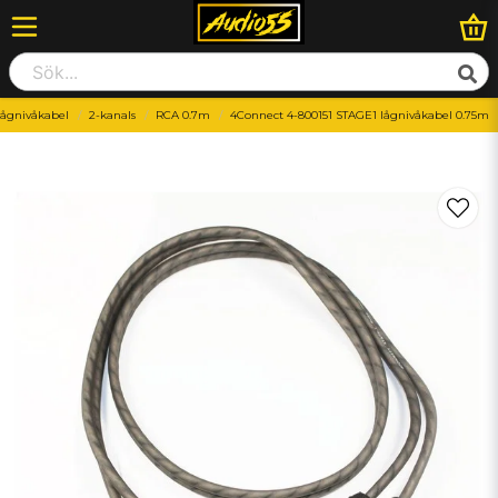
ågnivåkabel
2-kanals
RCA 0.7m
4Connect 4-800151 STAGE1 lågnivåkabel 0.75m