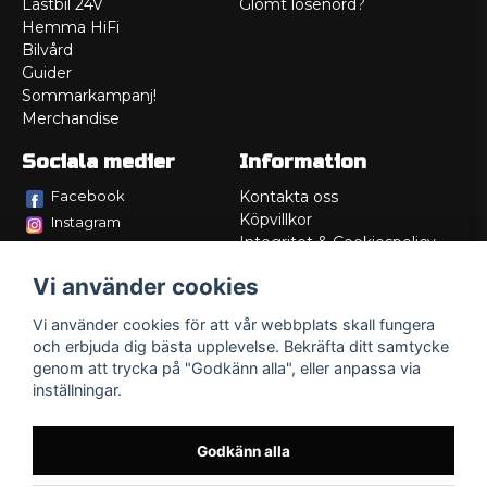
Lastbil 24V
Glömt lösenord?
Hemma HiFi
Bilvård
Guider
Sommarkampanj!
Merchandise
Sociala medier
Information
Facebook
Kontakta oss
Köpvillkor
Instagram
Integritet & Cookiespolicy
TikTok
Retur
Vi använder cookies
Service/Garanti
Felsökningsguider
Vi använder cookies för att vår webbplats skall fungera
Lådritning
och erbjuda dig bästa upplevelse. Bekräfta ditt samtycke
Om oss
genom att trycka på "Godkänn alla", eller anpassa via
inställningar.
Godkänn alla