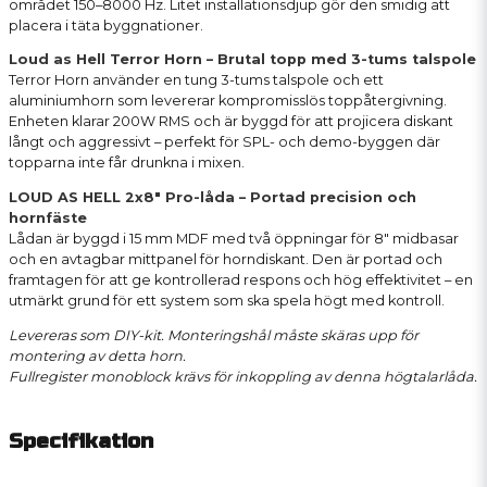
området 150–8000 Hz. Litet installationsdjup gör den smidig att
placera i täta byggnationer.
Loud as Hell Terror Horn – Brutal topp med 3-tums talspole
Terror Horn använder en tung 3-tums talspole och ett
aluminiumhorn som levererar kompromisslös toppåtergivning.
Enheten klarar 200W RMS och är byggd för att projicera diskant
långt och aggressivt – perfekt för SPL- och demo-byggen där
topparna inte får drunkna i mixen.
LOUD AS HELL 2x8" Pro-låda – Portad precision och
hornfäste
Lådan är byggd i 15 mm MDF med två öppningar för 8" midbasar
och en avtagbar mittpanel för horndiskant. Den är portad och
framtagen för att ge kontrollerad respons och hög effektivitet – en
utmärkt grund för ett system som ska spela högt med kontroll.
Levereras som DIY-kit. Monteringshål måste skäras upp för
montering av detta horn.
Fullregister monoblock krävs för inkoppling av denna högtalarlåda.
Specifikation