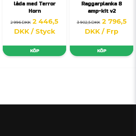
låda med Terror
Raggarplanka 8
Horn
amp-kit v2
2 446,5
2 796,5
2 996 DKK
3 902,5 DKK
DKK
/ Styck
DKK
/ Frp
KÖP
KÖP