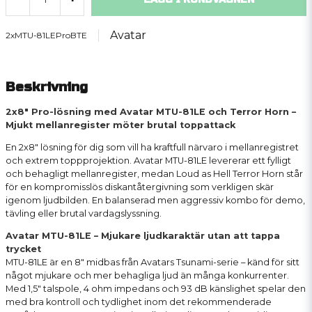
Avatar
2xMTU-81LEProBTE
Beskrivning
2x8" Pro-lösning med Avatar MTU-81LE och Terror Horn –
Mjukt mellanregister möter brutal toppattack
En 2x8" lösning för dig som vill ha kraftfull närvaro i mellanregistret
och extrem toppprojektion. Avatar MTU-81LE levererar ett fylligt
och behagligt mellanregister, medan Loud as Hell Terror Horn står
för en kompromisslös diskantåtergivning som verkligen skär
igenom ljudbilden. En balanserad men aggressiv kombo för demo,
tävling eller brutal vardagslyssning.
Avatar MTU-81LE – Mjukare ljudkaraktär utan att tappa
trycket
MTU-81LE är en 8" midbas från Avatars Tsunami-serie – känd för sitt
något mjukare och mer behagliga ljud än många konkurrenter.
Med 1,5" talspole, 4 ohm impedans och 93 dB känslighet spelar den
med bra kontroll och tydlighet inom det rekommenderade