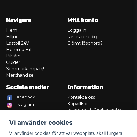
Navigera
Mitt konto
Hem
Logga in
Billjud
Registrera dig
Lastbil 24V
Glömt lösenord?
Hemma HiFi
Bilvård
Guider
Sommarkampanj!
Merchandise
Sociala medier
Information
Facebook
Kontakta oss
Köpvillkor
Instagram
Integritet & Cookiespolicy
TikTok
Retur
Vi använder cookies
Service/Garanti
Felsökningsguider
Vi använder cookies för att vår webbplats skall fungera
Lådritning