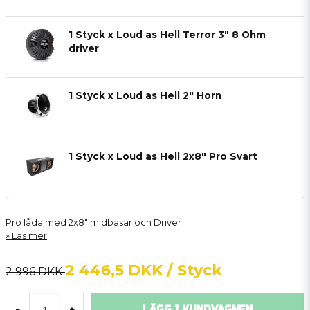
1 Styck x Loud as Hell Terror 3" 8 Ohm
driver
1 Styck x Loud as Hell 2" Horn
1 Styck x Loud as Hell 2x8" Pro Svart
Pro låda med 2x8" midbasar och Driver
Läs mer
2 446,5 DKK
/ Styck
2 996 DKK
LÄGG I KUNDVAGNEN
-
+