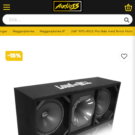
ingar
Raggarplanka
Raggarplanka 8"
2x8" MTU-81LE Pro låda med Terror Horn
-
18
%