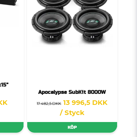
x15"
Apocalypse SubKit 8000W
KK
13 996,5 DKK
17 482,5 DKK
/ Styck
KÖP