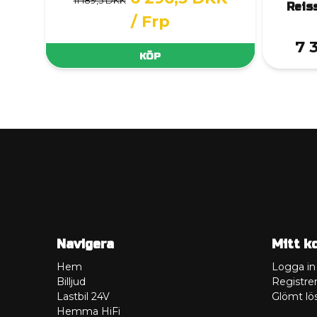
11 189,5 DKK
Reis
/ Frp
7 
KÖP
Navigera
Mitt k
Hem
Logga in
Billjud
Registrer
Lastbil 24V
Glömt lö
Hemma HiFi