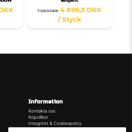
6000W
ampkit
 DKK
4 896,5 DKK
7 129,5 DKK
/ Styck
Information
Kontakta oss
Köpvillkor
Integritet & Cookiespolicy
Retur