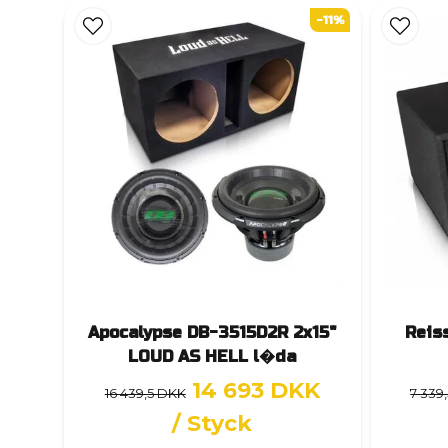
-11%
Apocalypse DB-3515D2R 2x15"
Reis
LOUD AS HELL l�da
14 693 DKK
16 439,5 DKK
7 339
/ Styck