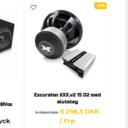
-31%
Excursion XXX.v2 15 D2 med
slutsteg
dBVox
6 296,5 DKK
9 098,6 DKK
tyck
/ Frp