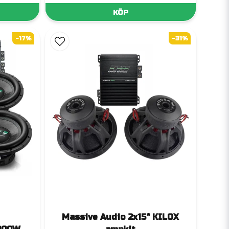
KÖP
-17%
-31%
Massive Audio 2x15" KILOX