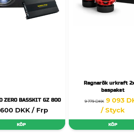
Ragnarök urkraft 2
baspaket
9 093 D
 ZERO BASSKIT GZ 800
9 779 DKK
 600 DKK
/ Frp
/ Styck
KÖP
KÖP