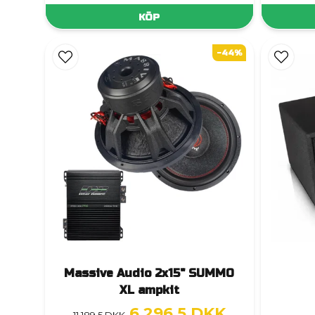
KÖP
-44%
Massive Audio 2x15" SUMMO
XL ampkit
6 296,5 DKK