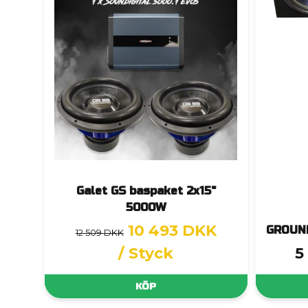
Galet GS baspaket 2x15"
5000W
10 493 DKK
GROUND
12 509 DKK
/ Styck
5
KÖP