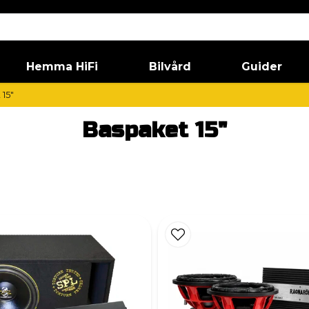
Hemma HiFi
Bilvård
Guider
15"
Baspaket 15"