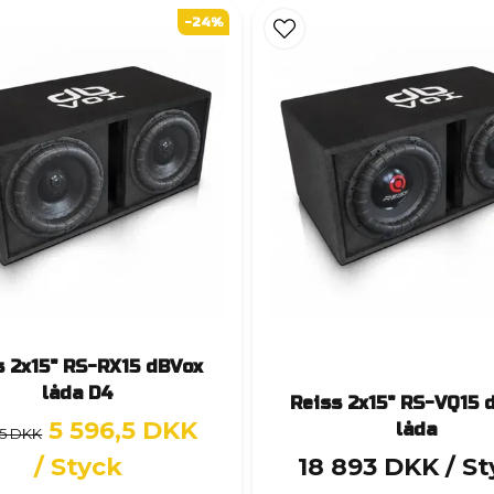
-24%
s 2x15" RS-RX15 dBVox
låda D4
Reiss 2x15" RS-VQ15 
5 596,5 DKK
låda
,5 DKK
/ Styck
18 893 DKK
/ S