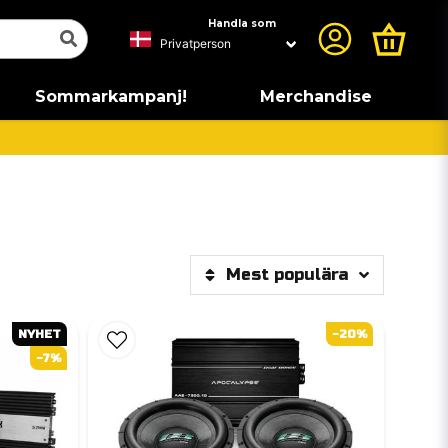
Handla som
Sommarkampanj!
Merchandise
Mest populära
NYHET
-20%
-7%