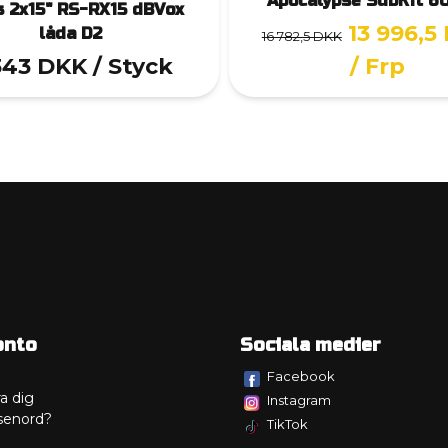
Apocalypse SubKit 
s 2x15" RS-RX15 dBVox
13 996,5
låda D2
16 782,5 DKK
343 DKK
/ Styck
/ Frp
onto
Sociala medier
Facebook
a dig
Instagram
senord?
TikTok