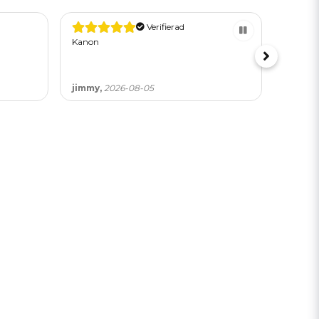
Verifierad
Kanon
Tror att 
befordra
jimmy,
2026-08-05
Magnu