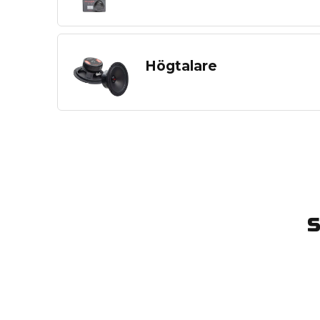
Högtalare
S