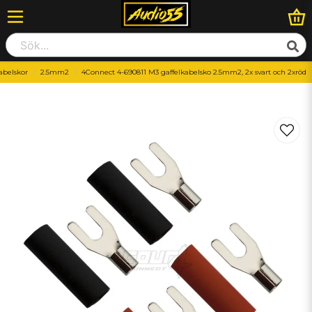
abelskor
2.5mm2
4Connect 4-690811 M3 gaffelkabelsko 2.5mm2, 2x svart och 2xröd