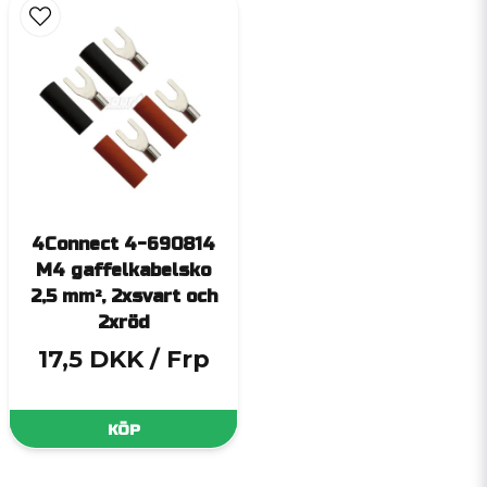
4Connect 4-690814
M4 gaffelkabelsko
2,5 mm², 2xsvart och
2xröd
17,5 DKK
/ Frp
KÖP