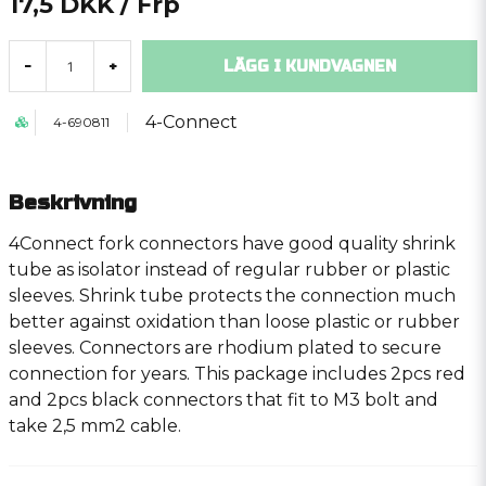
17,5 DKK
/ Frp
LÄGG I KUNDVAGNEN
-
+
4-Connect
4-690811
Beskrivning
4Connect fork connectors have good quality shrink
tube as isolator instead of regular rubber or plastic
sleeves. Shrink tube protects the connection much
better against oxidation than loose plastic or rubber
sleeves. Connectors are rhodium plated to secure
connection for years. This package includes 2pcs red
and 2pcs black connectors that fit to M3 bolt and
take 2,5 mm2 cable.