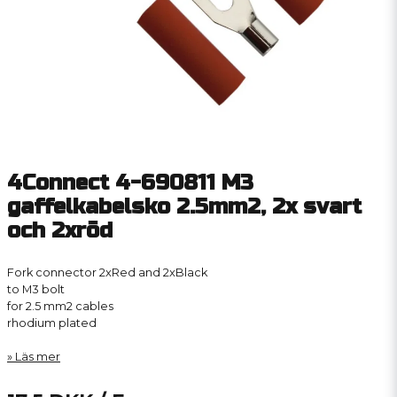
4Connect 4-690811 M3
gaffelkabelsko 2.5mm2, 2x svart
och 2xröd
Fork connector 2xRed and 2xBlack
to M3 bolt
for 2.5 mm2 cables
rhodium plated
Läs mer